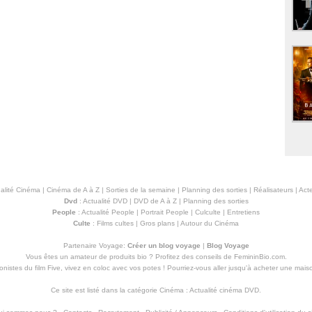
alité Cinéma
|
Cinéma de A à Z
|
Sorties de la semaine
|
Planning des sorties
|
Réalisateurs
|
Acte
Dvd
:
Actualité DVD
|
DVD de A à Z
|
Planning des sorties
People
:
Actualité People
|
Portrait People
|
Culculte
|
Entretiens
Culte
:
Films cultes
|
Gros plans
|
Autour du Cinéma
Partenaire Voyage:
Créer un blog voyage
|
Blog Voyage
Vous êtes un amateur de produits
bio
? Profitez des conseils de FemininBio.com.
istes du film Five, vivez en coloc avec vos potes ! Pourriez-vous aller jusqu'à
acheter une mais
Ce site est listé dans la catégorie
Cinéma
:
Actualité cinéma DVD
.