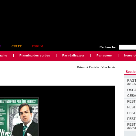
E
CULTE
FORUM
Recherche :
maine
Planning des sorties
Par réalisateur
Par acteur
Notes d
Retour à l'article : Vive la vie
Secti
RAGTI
de F
OSCAR
CÉSAR
FESTI
FESTI
FESTI
FESTI
FEST
dévoi