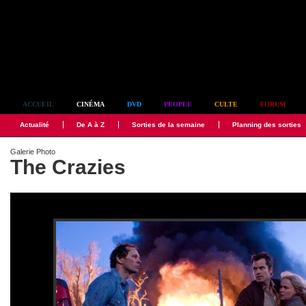
Simplement culte
ACCUEIL
CINÉMA
DVD
PEOPLE
CULTE
FORUM
Actualité
De A à Z
Sorties de la semaine
Planning des sorties
Galerie Photo
The Crazies