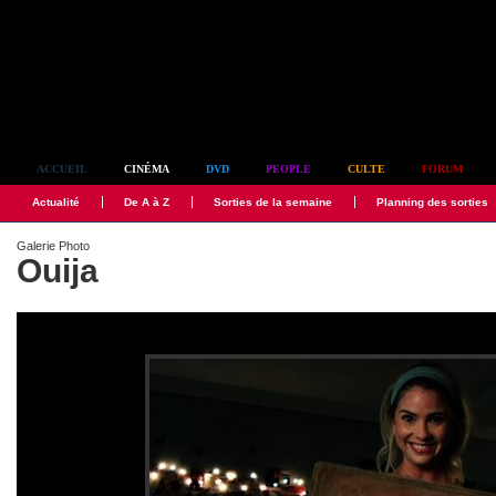
Simplement culte
ACCUEIL
CINÉMA
DVD
PEOPLE
CULTE
FORUM
Actualité
De A à Z
Sorties de la semaine
Planning des sorties
Galerie Photo
Ouija