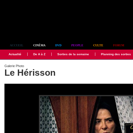
Simplement culte
ACCUEIL
CINÉMA
DVD
PEOPLE
CULTE
FORUM
Actualité
De A à Z
Sorties de la semaine
Planning des sorties
Galerie Photo
Le Hérisson