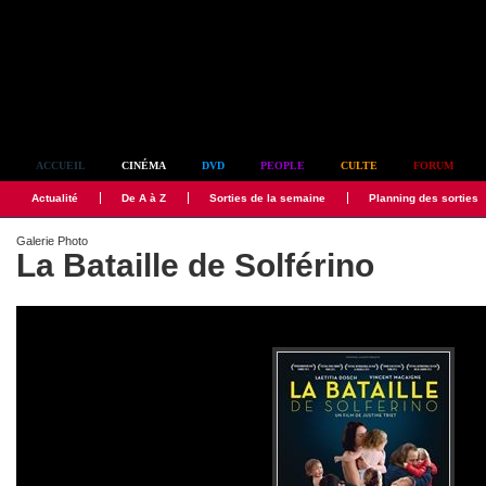
Simplement culte
ACCUEIL
CINÉMA
DVD
PEOPLE
CULTE
FORUM
Actualité
De A à Z
Sorties de la semaine
Planning des sorties
Galerie Photo
La Bataille de Solférino