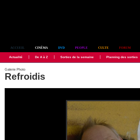
Simplement culte
ACCUEIL
CINÉMA
DVD
PEOPLE
CULTE
FORUM
Actualité
De A à Z
Sorties de la semaine
Planning des sorties
Galerie Photo
Refroidis