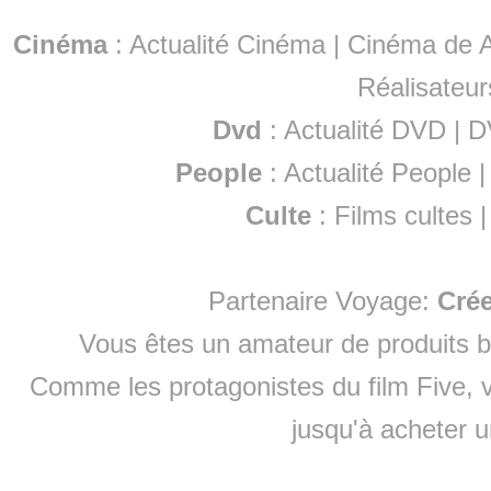
Cinéma
:
Actualité Cinéma
|
Cinéma de A
Réalisateur
Dvd
:
Actualité DVD
|
D
People
:
Actualité People
Culte
:
Films cultes
Partenaire Voyage:
Cré
Vous êtes un amateur de produits
b
Comme les protagonistes du film Five, v
jusqu'à
acheter 