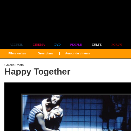
Simplement culte
ACCUEIL
CINÉMA
DVD
PEOPLE
CULTE
FORUM
Films cultes
Gros plans
Autour du cinéma
Galerie Photo
Happy Together