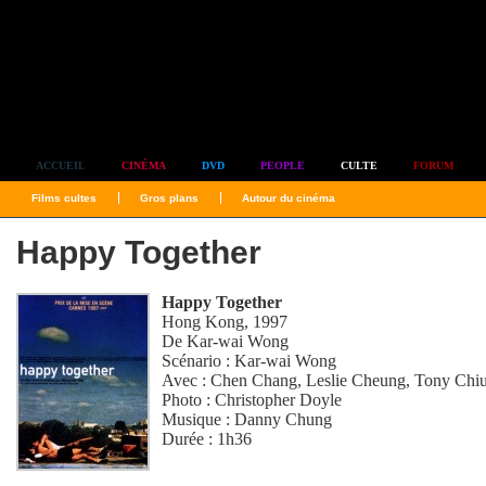
Simplement culte
ACCUEIL
CINÉMA
DVD
PEOPLE
CULTE
FORUM
Films cultes
Gros plans
Autour du cinéma
Happy Together
Happy Together
Hong Kong, 1997
De
Kar-wai Wong
Scénario :
Kar-wai Wong
Avec :
Chen Chang
,
Leslie Cheung
,
Tony Chi
Photo :
Christopher Doyle
Musique :
Danny Chung
Durée : 1h36