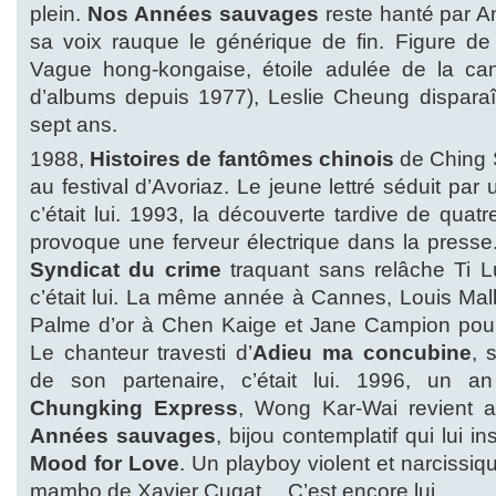
plein.
Nos Années sauvages
reste hanté par An
sa voix rauque le générique de fin. Figure de
Vague hong-kongaise, étoile adulée de la can
d’albums depuis 1977), Leslie Cheung disparaî
sept ans.
1988,
Histoires de fantômes chinois
de Ching S
au festival d’Avoriaz. Le jeune lettré séduit par
c’était lui. 1993, la découverte tardive de qua
provoque une ferveur électrique dans la presse.
Syndicat du crime
traquant sans relâche Ti 
c’était lui. La même année à Cannes, Louis Ma
Palme d’or à Chen Kaige et Jane Campion po
Le chanteur travesti d’
Adieu ma concubine
, 
de son partenaire, c’était lui. 1996, un an
Chungking Express
, Wong Kar-Wai revient
Années sauvages
, bijou contemplatif qui lui i
Mood for Love
. Un playboy violent et narcissi
mambo de Xavier Cugat… C’est encore lui.