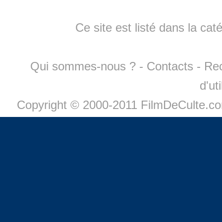
Ce site est listé dans la cat
Qui sommes-nous ?
-
Contacts
-
Re
d'ut
Copyright © 2000-2011 FilmDeCulte.c