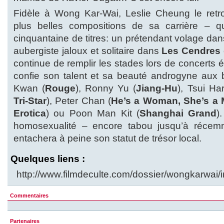
Fidèle à Wong Kar-Wai, Leslie Cheung le ret
plus belles compositions de sa carrière – q
cinquantaine de titres: un prétendant volage da
aubergiste jaloux et solitaire dans
Les Cendres
continue de remplir les stades lors de concerts
confie son talent et sa beauté androgyne aux 
Kwan (
Rouge
), Ronny Yu (
Jiang-Hu
), Tsui Har
Tri-Star
), Peter Chan (
He’s a Woman, She’s a
Erotica
) ou Poon Man Kit (
Shanghai Grand
)
homosexualité – encore tabou jusqu’à réce
entachera à peine son statut de trésor local.
Quelques liens :
http://www.filmdeculte.com/dossier/wongkarwai/
Commentaires
Partenaires