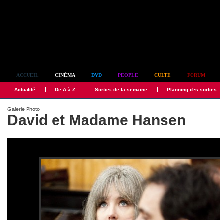
Simplement culte
ACCUEIL
CINÉMA
DVD
PEOPLE
CULTE
FORUM
Actualité
De A à Z
Sorties de la semaine
Planning des sorties
Galerie Photo
David et Madame Hansen