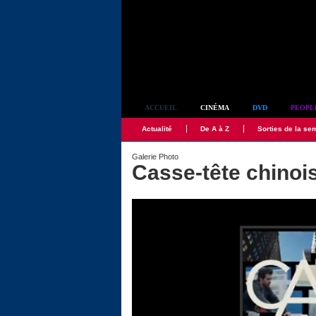
Simplement culte
ACCUEIL
CINÉMA
DVD
PEOPL
Actualité
De A à Z
Sorties de la se
Galerie Photo
Casse-tête chinoi