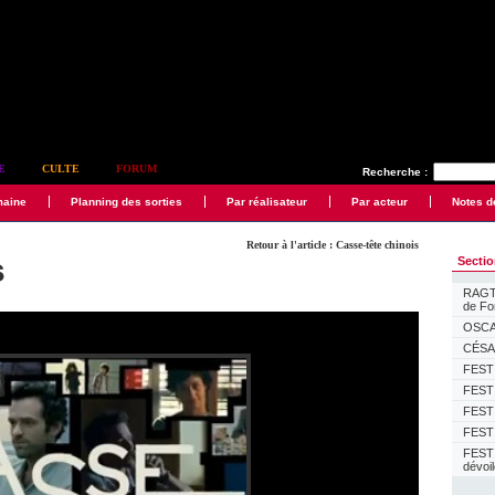
E
CULTE
FORUM
Recherche :
maine
Planning des sorties
Par réalisateur
Par acteur
Notes d
Retour à l'article : Casse-tête chinois
s
Secti
RAGTI
de F
OSCAR
CÉSAR
FESTI
FESTI
FESTI
FESTI
FEST
dévoi