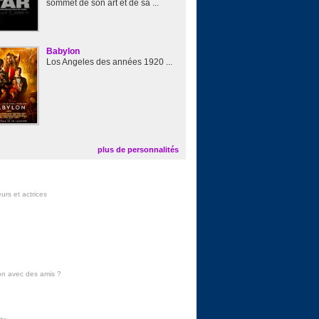
sommet de son art et de sa ...
Babylon
Los Angeles des années 1920 ...
plus de personnalités
urs et actrices
on avec des amis
?