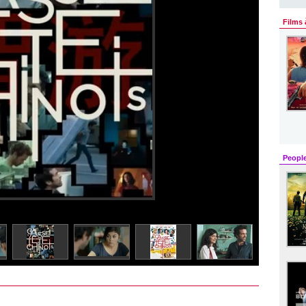
Films 
Peopl