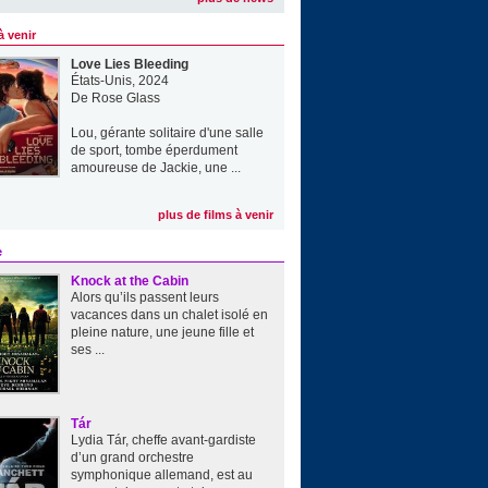
à venir
Love Lies Bleeding
États-Unis, 2024
De
Rose Glass
Lou, gérante solitaire d'une salle
de sport, tombe éperdument
amoureuse de Jackie, une ...
plus de films à venir
e
Knock at the Cabin
Alors qu’ils passent leurs
vacances dans un chalet isolé en
pleine nature, une jeune fille et
ses ...
Tár
Lydia Tár, cheffe avant-gardiste
d’un grand orchestre
symphonique allemand, est au