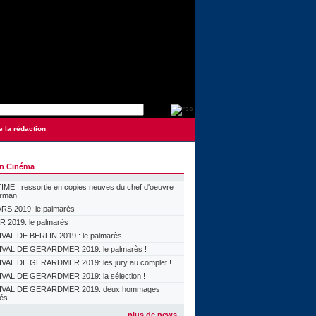
e la rédaction
on Cinéma
ME : ressortie en copies neuves du chef d'oeuvre
orman
S 2019: le palmarès
 2019: le palmarès
VAL DE BERLIN 2019 : le palmarès
VAL DE GERARDMER 2019: le palmarès !
VAL DE GERARDMER 2019: les jury au complet !
VAL DE GERARDMER 2019: la sélection !
IVAL DE GERARDMER 2019: deux hommages
lés
plus de news