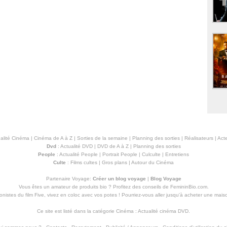
alité Cinéma
|
Cinéma de A à Z
|
Sorties de la semaine
|
Planning des sorties
|
Réalisateurs
|
Acte
Dvd
:
Actualité DVD
|
DVD de A à Z
|
Planning des sorties
People
:
Actualité People
|
Portrait People
|
Culculte
|
Entretiens
Culte
:
Films cultes
|
Gros plans
|
Autour du Cinéma
Partenaire Voyage:
Créer un blog voyage
|
Blog Voyage
Vous êtes un amateur de produits
bio
? Profitez des conseils de FemininBio.com.
istes du film Five, vivez en coloc avec vos potes ! Pourriez-vous aller jusqu'à
acheter une mais
Ce site est listé dans la catégorie
Cinéma
:
Actualité cinéma DVD
.