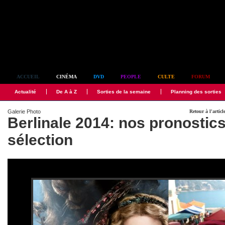
Simplement culte
ACCUEIL
CINÉMA
DVD
PEOPLE
CULTE
FORUM
Actualité
De A à Z
Sorties de la semaine
Planning des sorties
Galerie Photo
Retour à l'articl
Berlinale 2014: nos pronostics
sélection