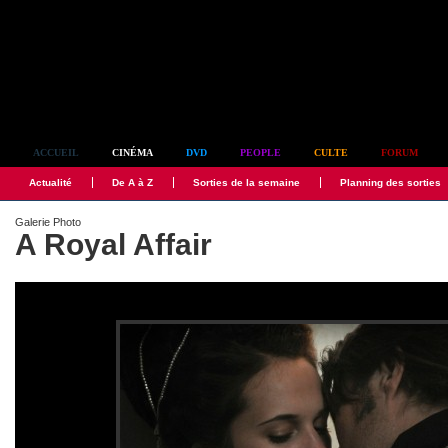
Simplement culte
ACCUEIL
CINÉMA
DVD
PEOPLE
CULTE
FORUM
Actualité
De A à Z
Sorties de la semaine
Planning des sorties
Galerie Photo
A Royal Affair