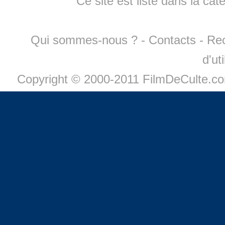
Ce site est listé dans la cat
Qui sommes-nous ?
-
Contacts
-
Re
d'ut
Copyright © 2000-2011 FilmDeCulte.c