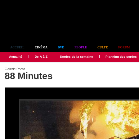
Simplement culte
ACCUEIL
CINÉMA
DVD
PEOPLE
CULTE
FORUM
Actualité
De A à Z
Sorties de la semaine
Planning des sorties
Galerie Photo
88 Minutes