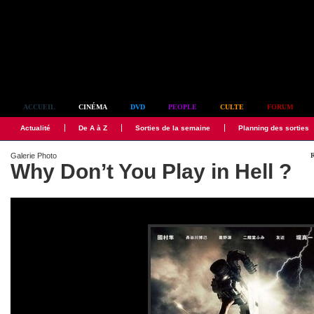
Simplement culte
ACCUEIL
CINÉMA
DVD
PEOPLE
CULTE
FORUM
Actualité
De A à Z
Sorties de la semaine
Planning des sorties
Galerie Photo
R
Why Don’t You Play in Hell ?