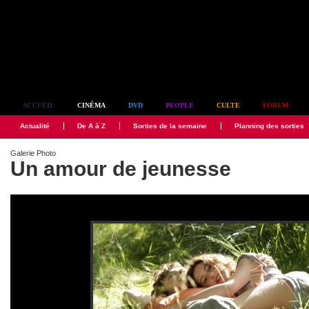
Simplement culte
ACCUEIL
CINÉMA
DVD
PEOPLE
CULTE
FORUM
Actualité
De A à Z
Sorties de la semaine
Planning des sorties
Galerie Photo
Un amour de jeunesse