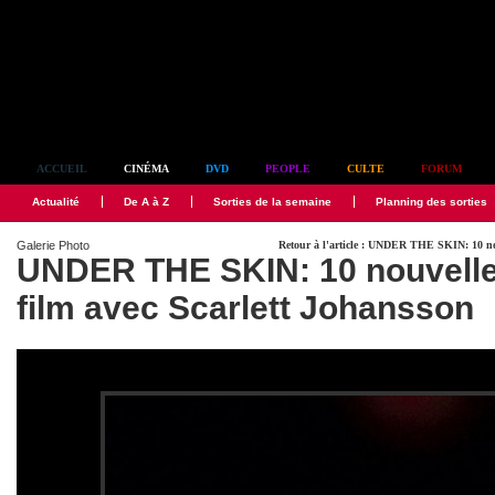
Simplement culte
ACCUEIL
CINÉMA
DVD
PEOPLE
CULTE
FORUM
Actualité
De A à Z
Sorties de la semaine
Planning des sorties
Galerie Photo
Retour à l'article : UNDER THE SKIN: 10 nou
UNDER THE SKIN: 10 nouvelle
film avec Scarlett Johansson