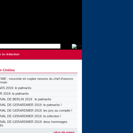
e la rédaction
on Cinéma
ME : ressortie en copies neuves du chef d'oeuvre
orman
S 2019: le palmarès
 2019: le palmarès
VAL DE BERLIN 2019 : le palmarès
VAL DE GERARDMER 2019: le palmarès !
VAL DE GERARDMER 2019: les jury au complet !
VAL DE GERARDMER 2019: la sélection !
IVAL DE GERARDMER 2019: deux hommages
lés
plus de news