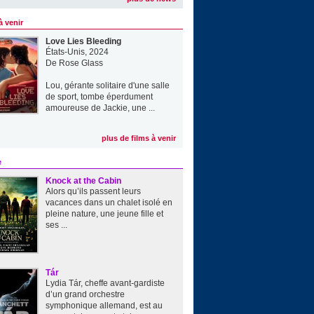
à venir
Love Lies Bleeding
États-Unis, 2024
De
Rose Glass
Lou, gérante solitaire d'une salle
de sport, tombe éperdument
amoureuse de Jackie, une ...
plus de films à venir
e
Knock at the Cabin
Alors qu’ils passent leurs
vacances dans un chalet isolé en
pleine nature, une jeune fille et
ses ...
Tár
Lydia Tár, cheffe avant-gardiste
d’un grand orchestre
symphonique allemand, est au