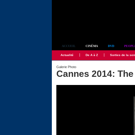
Simplement culte
ACCUEIL
CINÉMA
DVD
PEOPL
Actualité
De A à Z
Sorties de la se
Galerie Photo
Cannes 2014: Th