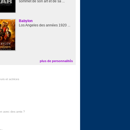
sommet de son art et de sa ...
Babylon
Los Angeles des années 1920 ...
plus de personnalités
urs et actrices
on avec des amis
?