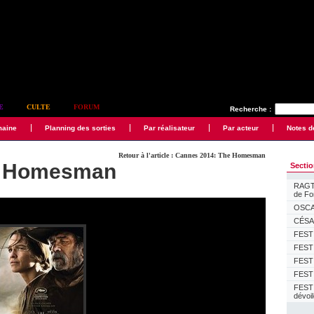
E
CULTE
FORUM
Recherche :
maine
Planning des sorties
Par réalisateur
Par acteur
Notes d
Retour à l'article : Cannes 2014: The Homesman
e Homesman
Secti
RAGTI
de F
OSCAR
CÉSAR
FESTI
FESTI
FESTI
FESTI
FEST
dévoi