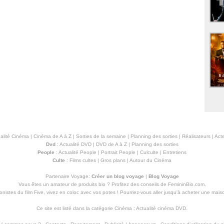
alité Cinéma
|
Cinéma de A à Z
|
Sorties de la semaine
|
Planning des sorties
|
Réalisateurs
|
Acte
Dvd
:
Actualité DVD
|
DVD de A à Z
|
Planning des sorties
People
:
Actualité People
|
Portrait People
|
Culculte
|
Entretiens
Culte
:
Films cultes
|
Gros plans
|
Autour du Cinéma
Partenaire Voyage:
Créer un blog voyage
|
Blog Voyage
Vous êtes un amateur de produits
bio
? Profitez des conseils de FemininBio.com.
istes du film Five, vivez en coloc avec vos potes ! Pourriez-vous aller jusqu'à
acheter une mais
Ce site est listé dans la catégorie
Cinéma
:
Actualité cinéma DVD
.