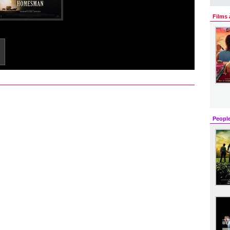
Films 
Peopl