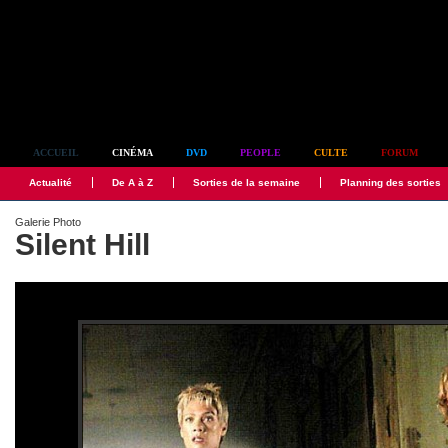
Simplement culte
ACCUEIL
CINÉMA
DVD
PEOPLE
CULTE
FORUM
Actualité
De A à Z
Sorties de la semaine
Planning des sorties
Galerie Photo
Silent Hill