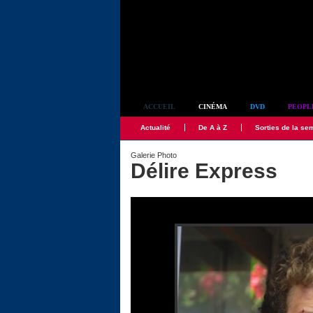
Simplement culte
ACCUEIL
CINÉMA
DVD
PEOPL
Actualité
De A à Z
Sorties de la se
Galerie Photo
Délire Express