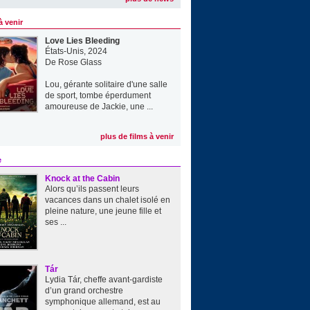
à venir
Love Lies Bleeding
États-Unis, 2024
De
Rose Glass
Lou, gérante solitaire d'une salle
de sport, tombe éperdument
amoureuse de Jackie, une ...
plus de films à venir
e
Knock at the Cabin
Alors qu’ils passent leurs
vacances dans un chalet isolé en
pleine nature, une jeune fille et
ses ...
Tár
Lydia Tár, cheffe avant-gardiste
d’un grand orchestre
symphonique allemand, est au