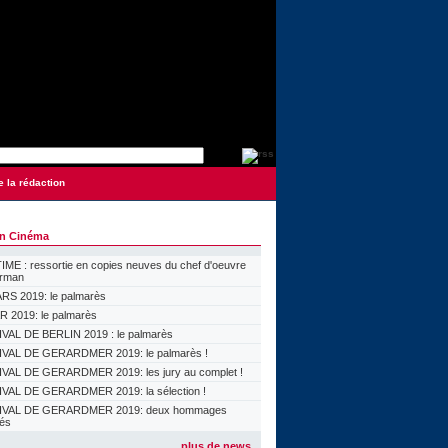
e la rédaction
on Cinéma
ME : ressortie en copies neuves du chef d'oeuvre
orman
S 2019: le palmarès
 2019: le palmarès
VAL DE BERLIN 2019 : le palmarès
VAL DE GERARDMER 2019: le palmarès !
VAL DE GERARDMER 2019: les jury au complet !
VAL DE GERARDMER 2019: la sélection !
IVAL DE GERARDMER 2019: deux hommages
lés
plus de news