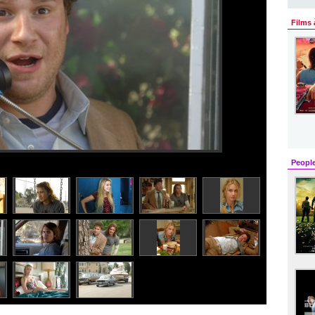
Films 
Peopl