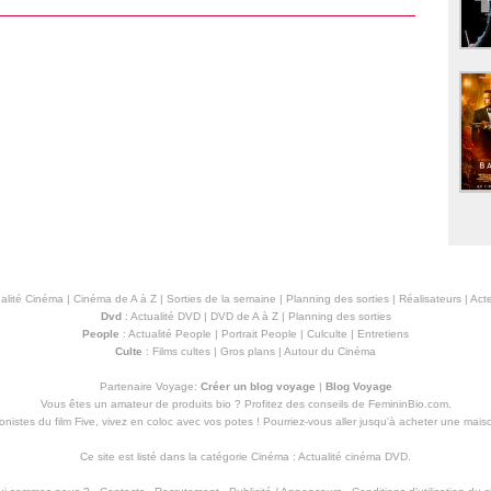
alité Cinéma
|
Cinéma de A à Z
|
Sorties de la semaine
|
Planning des sorties
|
Réalisateurs
|
Acte
Dvd
:
Actualité DVD
|
DVD de A à Z
|
Planning des sorties
People
:
Actualité People
|
Portrait People
|
Culculte
|
Entretiens
Culte
:
Films cultes
|
Gros plans
|
Autour du Cinéma
Partenaire Voyage:
Créer un blog voyage
|
Blog Voyage
Vous êtes un amateur de produits
bio
? Profitez des conseils de FemininBio.com.
istes du film Five, vivez en coloc avec vos potes ! Pourriez-vous aller jusqu'à
acheter une mais
Ce site est listé dans la catégorie
Cinéma
:
Actualité cinéma DVD
.