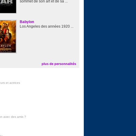
sommet de son art et de sa ...
Babylon
Los Angeles des années 1920 ...
plus de personnalités
urs et actrices
on avec des amis
?