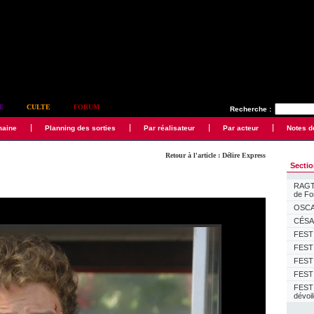
E
CULTE
FORUM
Recherche :
maine
Planning des sorties
Par réalisateur
Par acteur
Notes d
Retour à l'article : Délire Express
Secti
RAGTI
de F
OSCAR
CÉSAR
FESTI
FESTI
FESTI
FESTI
FEST
dévoi