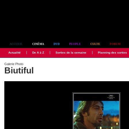
Simplement culte
ACCUEIL
CINÉMA
DVD
PEOPLE
CULTE
FORUM
Actualité
De A à Z
Sorties de la semaine
Planning des sorties
Galerie Photo
Biutiful