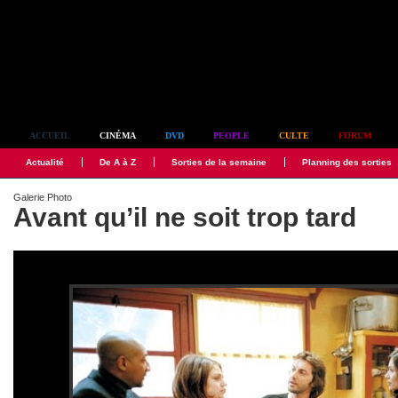
Simplement culte
ACCUEIL
CINÉMA
DVD
PEOPLE
CULTE
FORUM
Actualité
De A à Z
Sorties de la semaine
Planning des sorties
Galerie Photo
Avant qu’il ne soit trop tard