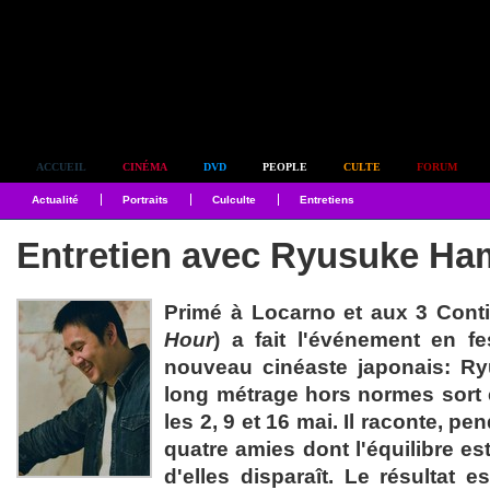
Simplement culte
ACCUEIL
CINÉMA
DVD
PEOPLE
CULTE
FORUM
Actualité
Portraits
Culculte
Entretiens
Entretien avec Ryusuke Ha
Primé à Locarno et aux 3 Cont
Hour
) a fait l'événement en fe
nouveau cinéaste japonais: R
long métrage hors normes sort 
les 2, 9 et 16 mai. Il raconte, pe
quatre amies dont l'équilibre est
d'elles disparaît. Le résultat 