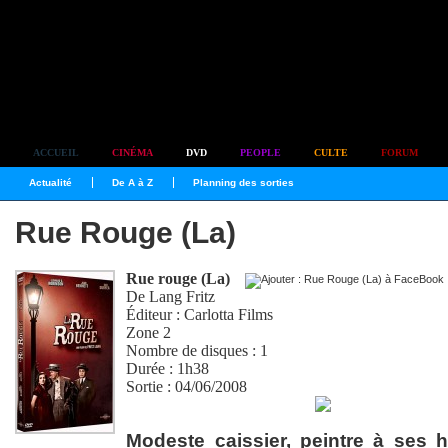
Simplement culte
ACCUEIL
CINÉMA
DVD
PEOPLE
CULTE
FORUM
Actualité
De A à Z
Planning des sorties
Rue Rouge (La)
Rue rouge (La)
De
Lang Fritz
Éditeur : Carlotta Films
Zone 2
Nombre de disques : 1
Durée : 1h38
Sortie : 04/06/2008
Loue
en 
Modeste caissier, peintre à ses 