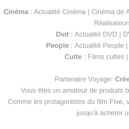
Cinéma
:
Actualité Cinéma
|
Cinéma de A
Réalisateur
Dvd
:
Actualité DVD
|
D
People
:
Actualité People
Culte
:
Films cultes
Partenaire Voyage:
Cré
Vous êtes un amateur de produits
b
Comme les protagonistes du film Five, v
jusqu'à
acheter 