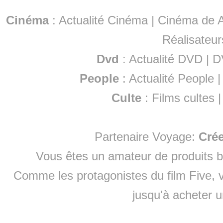
Cinéma
:
Actualité Cinéma
|
Cinéma de A
Réalisateur
Dvd
:
Actualité DVD
|
D
People
:
Actualité People
Culte
:
Films cultes
Partenaire Voyage:
Cré
Vous êtes un amateur de produits
b
Comme les protagonistes du film Five, v
jusqu'à
acheter 