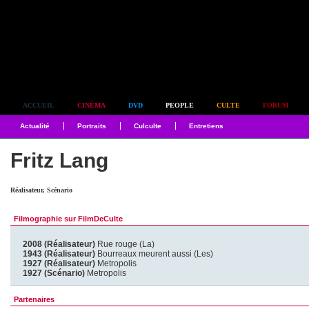
Simplement culte
ACCUEIL
CINÉMA
DVD
PEOPLE
CULTE
FORUM
Actualité
Portraits
Culculte
Entretiens
Fritz Lang
Réalisateur, Scénario
Filmographie sur FilmDeCulte
2008 (Réalisateur)
Rue rouge (La)
1943 (Réalisateur)
Bourreaux meurent aussi (Les)
1927 (Réalisateur)
Metropolis
1927 (Scénario)
Metropolis
Partenaires