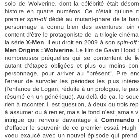
solo de Wolverine, dont la célébrité était déso
histoire en quatre numéros. Ce n'était qu'une mi
premier
spin-off
dédié au mutant-phare de la ban
personnage a connu bien des aventures loin 
content d'être le protagoniste de la trilogie ciné
la série
X-Men
, il eut droit en 2009 à son
spin-off
f
Men Origins : Wolverine
. Le film de Gavin Hood 
nombreuses préquelles qui se contentent de 
autant d'étapes obligées et plus ou moins co
personnage, pour arriver au "présent". Pire enco
l'erreur de survoler les périodes les plus inté
(l'enfance de Logan, réduite à un prologue, le pass
résumé en un générique). Au-delà de ça, le souci
rien à raconter. Il est question, à deux ou trois re
à assumer ou à renier, mais le fond n'est jamais v
intrigue qui renvoie davantage à
Commando
d'effacer le souvenir de ce premier essai, Hugh
voeu exaucé avec un nouvel épisode qui prend