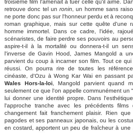
troisième film l'amenait à tuer celle qu'il aime. D
retrouve donc tel un
ronin
, un homme sans raison
ne porte donc pas sur l'honneur perdu et à reconqu
roman graphique, mais sur cette quête d'une r
homme immortel. Dans ce cadre, l'idée, rajo
scénaristes, de faire perdre ses pouvoirs au per
aspire-t-il à la mortalité ou donnera-t-il un se
l'inverse de Gavin Hood, James Mangold a une 
parvient du coup à incarner son film. Tout ce qu
réussi. On pourra rire de toutes les référenc
cinéaste, d'Ozu à Wong Kar Wai en passant p
Wales Hors-la-loi
, Mangold parvient quand
seulement ce que l'on appelle communément un "vr
lui donner une identité propre. Dans l'esthétiq
l'approche tranche avec les précédents films 
changement fait franchement plaisir. Rien qu
pagodes et ses panneaux japonais, ou les costu
en costard, apportent un peu de fraîcheur à un