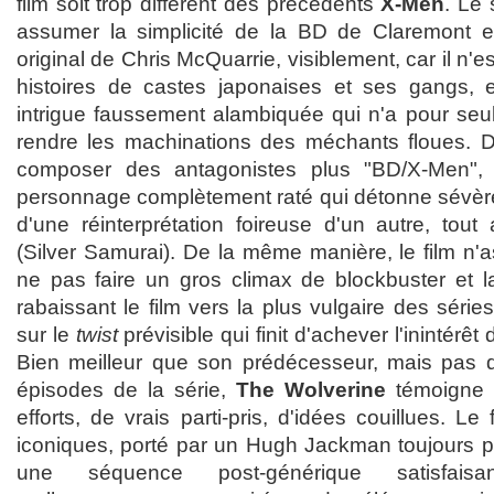
film soit trop différent des précédents
X-Men
. Le
assumer la simplicité de la BD de Claremont et
original de Chris McQuarrie, visiblement, car il n'e
histoires de castes japonaises et ses gangs, 
intrigue faussement alambiquée qui n'a pour se
rendre les machinations des méchants floues. D
composer des antagonistes plus "BD/X-Men", 
personnage complètement raté qui détonne sévère 
d'une réinterprétation foireuse d'un autre, tout 
(Silver Samurai). De la même manière, le film n
ne pas faire un gros climax de blockbuster et la
rabaissant le film vers la plus vulgaire des sér
sur le
twist
prévisible qui finit d'achever l'inintérêt
Bien meilleur que son prédécesseur, mais pas d
épisodes de la série,
The Wolverine
témoigne 
efforts, de vrais parti-pris, d'idées couillues. L
iconiques, porté par un Hugh Jackman toujours p
une séquence post-générique satisfais