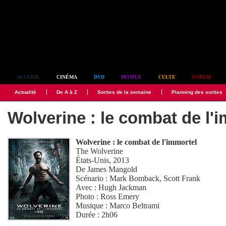
Simplement culte
ACCUEIL
CINÉMA
DVD
PEOPLE
CULTE
FORUM
Actualité
De A à Z
Sorties de la semaine
Planning des sorties
Wolverine : le combat de l'
Wolverine : le combat de l'immortel
The Wolverine
États-Unis, 2013
De
James Mangold
Scénario :
Mark Bomback
,
Scott Frank
Avec :
Hugh Jackman
Photo :
Ross Emery
Musique :
Marco Beltrami
Durée : 2h06