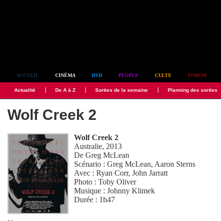
Simplement culte
ACCUEIL
CINÉMA
DVD
PEOPLE
CULTE
FORUM
Actualité
De A à Z
Sorties de la semaine
Planning des sorties
Wolf Creek 2
Wolf Creek 2
Australie, 2013
De
Greg McLean
Scénario :
Greg McLean
,
Aaron Sterns
Avec :
Ryan Corr
,
John Jarratt
Photo :
Toby Oliver
Musique :
Johnny Klimek
Durée : 1h47