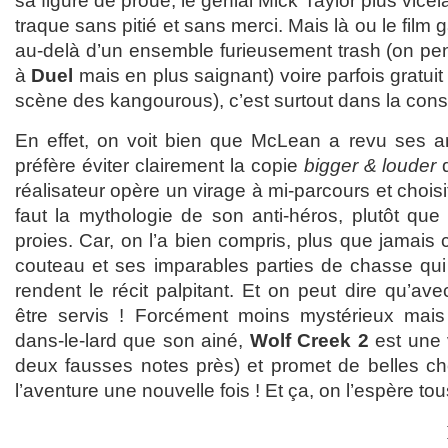
sa figure de proue, le génial Mick Taylor plus vice
traque sans pitié et sans merci. Mais là ou le film 
au-delà d’un ensemble furieusement trash (on pe
à
Duel
mais en plus saignant) voire parfois gratuit 
scène des kangourous), c’est surtout dans la const
En effet, on voit bien que McLean a revu ses a
préfère éviter clairement la copie
bigger & louder
d
réalisateur opère un virage à mi-parcours et chois
faut la mythologie de son anti-héros, plutôt que
proies. Car, on l’a bien compris, plus que jamais c
couteau et ses imparables parties de chasse qui 
rendent le récit palpitant. Et on peut dire qu’ave
être servis ! Forcément moins mystérieux mais
dans-le-lard que son ainé,
Wolf Creek 2
est une 
deux fausses notes près) et promet de belles c
l’aventure une nouvelle fois ! Et ça, on l’espère tous