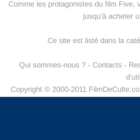
Comme les protagonistes du film Five, v
jusqu'à
acheter 
Ce site est listé dans la cat
Qui sommes-nous ?
-
Contacts
-
Re
d'ut
Copyright © 2000-2011 FilmDeCulte.c