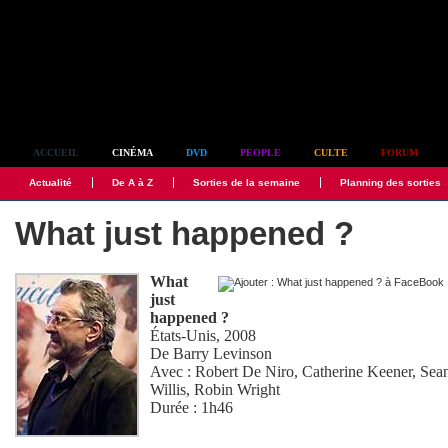
Simplement culte
ACCUEIL
CINÉMA
DVD
PEOPLE
CULTE
FORUM
Actualité
De A à Z
Sorties de la semaine
Planning des sorties
What just happened ?
What
just
happened ?
États-Unis, 2008
De
Barry Levinson
Avec :
Robert De Niro
,
Catherine Keener
,
Sea
Willis
,
Robin Wright
Durée : 1h46