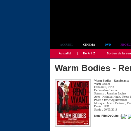
Simplement culte
ACCUEIL
CINÉMA
DVD
PEOPL
Actualité
De A à Z
Sorties de la se
Warm Bodies - Re
Warm Bodies - Renaissance
Warm Bodies
États-Unis, 2013
De
Jonathan Levine
Scénario :
Jonathan Levine
Avec :
Nicholas Hoult
,
Teresa 
Photo :
Javier Aguirresarobe
Musique :
Marco Beltrami
,
Bu
Durée : 1h37
Sortie : 20/03/2013
Note FilmDeCulte :