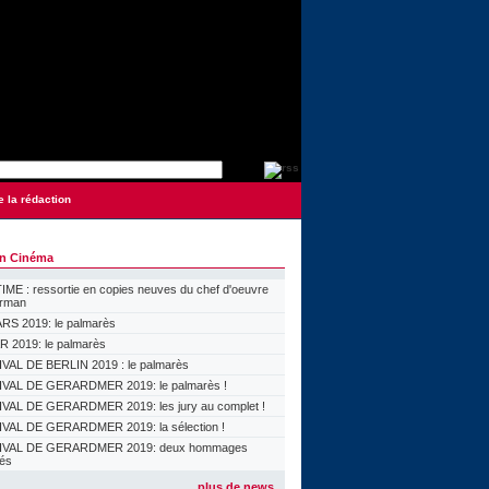
e la rédaction
on Cinéma
ME : ressortie en copies neuves du chef d'oeuvre
orman
S 2019: le palmarès
 2019: le palmarès
VAL DE BERLIN 2019 : le palmarès
VAL DE GERARDMER 2019: le palmarès !
VAL DE GERARDMER 2019: les jury au complet !
VAL DE GERARDMER 2019: la sélection !
IVAL DE GERARDMER 2019: deux hommages
lés
plus de news