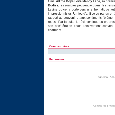
films,
All the Boys Love Mandy Lane
, sa premi
Bodies
, les zombies peuvent acquérir les pensée
Levine ouvre la porte vers une thématique aut
impressionnistes. Un feu d'artifice vu par un en
rapport au souvenir et aux sentiments l'élémen
réussi. Par la suite, le récit continue sa progr
son accélération finale relativement conven
charmant.
Commentaires
Partenaires
Cinéma
:
Actu
Comme les protagon