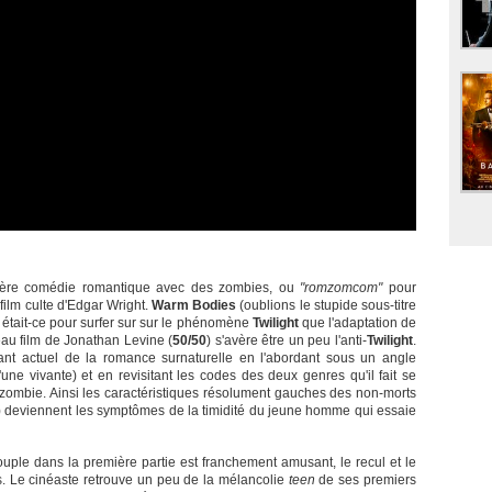
mière comédie romantique avec des zombies, ou
"romzomcom"
pour
film culte d'Edgar Wright.
Warm Bodies
(oublions le stupide sous-titre
e était-ce pour surfer sur sur le phénomène
Twilight
que l'adaptation de
eau film de Jonathan Levine (
50/50
) s'avère être un peu l'anti-
Twilight
.
t actuel de la romance surnaturelle en l'abordant sous un angle
ne vivante) et en revisitant les codes des deux genres qu'il fait se
e zombie. Ainsi les caractéristiques résolument gauches des non-morts
nte) deviennent les symptômes de la timidité du jeune homme qui essaie
ouple dans la première partie est franchement amusant, le recul et le
. Le cinéaste retrouve un peu de la mélancolie
teen
de ses premiers