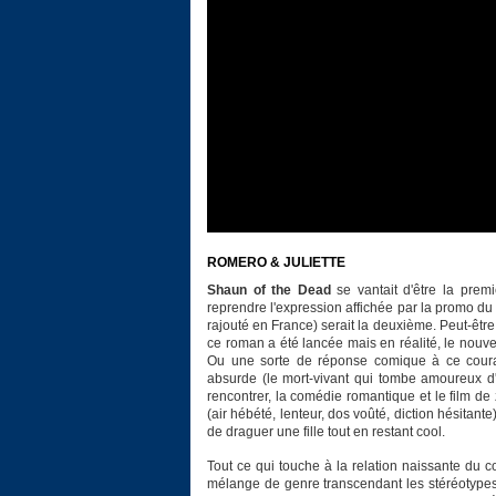
ROMERO & JULIETTE
Shaun of the Dead
se vantait d'être la pre
reprendre l'expression affichée par la promo du 
rajouté en France) serait la deuxième. Peut-êtr
ce roman a été lancée mais en réalité, le nouv
Ou une sorte de réponse comique à ce couran
absurde (le mort-vivant qui tombe amoureux d'u
rencontrer, la comédie romantique et le film d
(air hébété, lenteur, dos voûté, diction hésita
de draguer une fille tout en restant cool.
Tout ce qui touche à la relation naissante du c
mélange de genre transcendant les stéréotypes