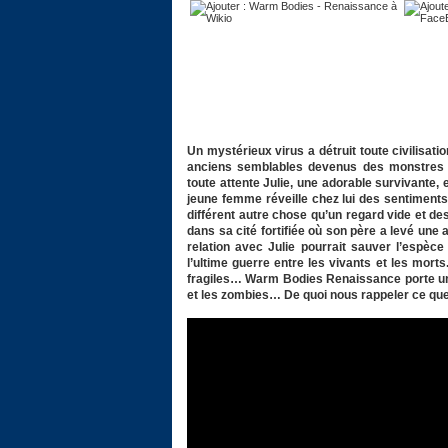
Un mystérieux virus a détruit toute civilisati
anciens semblables devenus des monstres d
toute attente Julie, une adorable survivante, 
jeune femme réveille chez lui des sentimen
différent autre chose qu’un regard vide et d
dans sa cité fortifiée où son père a levé un
relation avec Julie pourrait sauver l’espèce
l’ultime guerre entre les vivants et les mor
fragiles… Warm Bodies Renaissance porte un r
et les zombies… De quoi nous rappeler ce que 