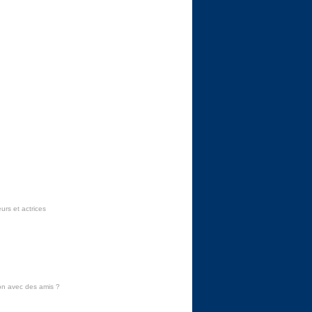
urs et actrices
on avec des amis
?