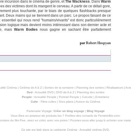
ère incursion dans le cinéma de genre, et
The Wackness
. Dans
Warm
s des victimes dont ils mangent le cerveau. A partir de ce détail gore,
rement plus touchante, par le biais de quelques flashbacks presque
fant. Deux mains qui se tiennent dans un parc. Le propos faisant de ce
t essentiel qui nous rend "humains/vivants" est donc particulièrement
ession logique mais devient moins intéressant dans son dernier acte et
ue, mais
Warm Bodies
nous gagne en sachant être parfaitement
par
Robert Hospyan
alité Cinéma
|
Cinéma de A à Z
|
Sorties de la semaine
|
Planning des sorties
|
Réalisateurs
|
Acte
Dvd
:
Actualité DVD
|
DVD de A à Z
|
Planning des sorties
People
:
Actualité People
|
Portrait People
|
Culculte
|
Entretiens
Culte
:
Films cultes
|
Gros plans
|
Autour du Cinéma
Partenaire Voyage:
Créer un blog voyage
|
Blog Voyage
Vous êtes un amateur de produits
bio
? Profitez des conseils de FemininBio.com.
istes du film Five, vivez en coloc avec vos potes ! Pourriez-vous aller jusqu'à
acheter une mais
Ce site est listé dans la catégorie
Cinéma
:
Actualité cinéma DVD
.