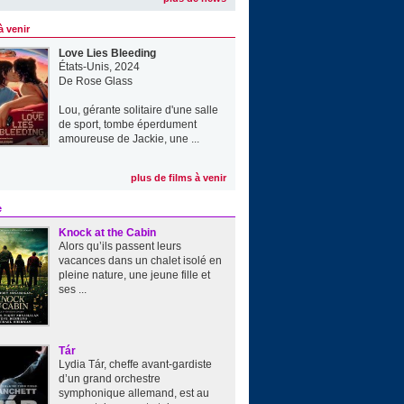
à venir
Love Lies Bleeding
États-Unis, 2024
De
Rose Glass
Lou, gérante solitaire d'une salle
de sport, tombe éperdument
amoureuse de Jackie, une ...
plus de films à venir
e
Knock at the Cabin
Alors qu’ils passent leurs
vacances dans un chalet isolé en
pleine nature, une jeune fille et
ses ...
Tár
Lydia Tár, cheffe avant-gardiste
d’un grand orchestre
symphonique allemand, est au