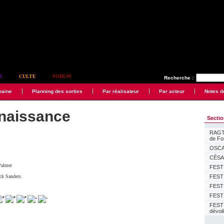
E
CULTE
FORUM
Recherche :
maine
Planning des sorties
Par réalisateur
Par acteur
Notes d
naissance
Secti
RAGTI
de F
OSCAR
CÉSAR
Palmer
FESTI
ck Sanders
FESTI
FESTI
FESTI
FEST
dévoi