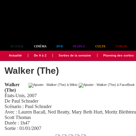
Simplement culte
ACCUEIL
CINÉMA
DVD
PEOPLE
CULTE
FORUM
Actualité
De A à Z
Sorties de la semaine
Planning des sorties
Walker (The)
Walker
(The)
États-Unis, 2007
De
Paul Schrader
Scénario :
Paul Schrader
Avec :
Lauren Bacall
,
Ned Beatty
,
Mary Beth Hurt
,
Moritz Bleibtre
Scott Thomas
Durée : 1h47
Sortie : 01/01/2007