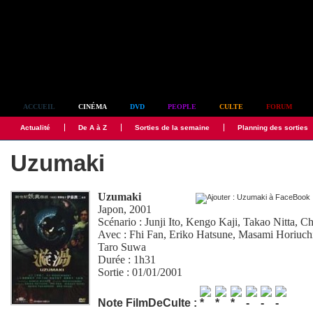
Simplement culte
ACCUEIL
CINÉMA
DVD
PEOPLE
CULTE
FORUM
Actualité
De A à Z
Sorties de la semaine
Planning des sorties
Uzumaki
Uzumaki
Japon, 2001
Scénario :
Junji Ito
,
Kengo Kaji
,
Takao Nitta
,
Ch
Avec :
Fhi Fan
,
Eriko Hatsune
,
Masami Horiuch
Taro Suwa
Durée : 1h31
Sortie : 01/01/2001
Note FilmDeCulte :