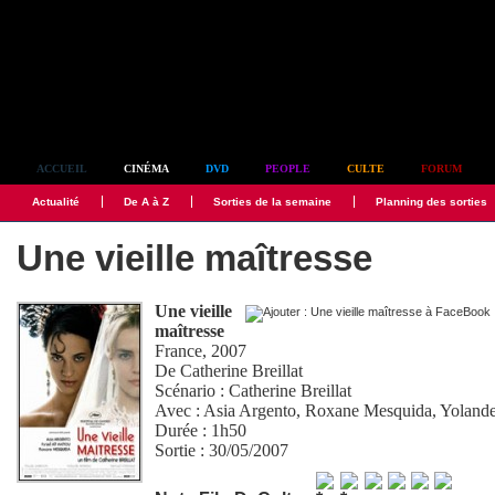
Simplement culte
ACCUEIL
CINÉMA
DVD
PEOPLE
CULTE
FORUM
Actualité
De A à Z
Sorties de la semaine
Planning des sorties
Une vieille maîtresse
Une vieille
maîtresse
France, 2007
De
Catherine Breillat
Scénario :
Catherine Breillat
Avec :
Asia Argento
,
Roxane Mesquida
,
Yoland
Durée : 1h50
Sortie : 30/05/2007