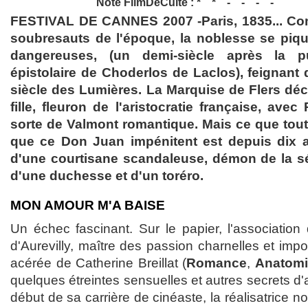
Note FilmDeCulte :
FESTIVAL DE CANNES 2007 -Paris, 1835... Co
soubresauts de l'époque, la noblesse se piq
dangereuses, (un demi-siècle après la p
épistolaire de Choderlos de Laclos), feignant 
siècle des Lumières. La Marquise de Flers déci
fille, fleuron de l'aristocratie française, av
sorte de Valmont romantique. Mais ce que tout
que ce Don Juan impénitent est depuis dix a
d'une courtisane scandaleuse, démon de la sédu
d'une duchesse et d'un toréro.
MON AMOUR M'A BAISE
Un échec fascinant. Sur le papier, l'associatio
d'Aurevilly, maître des passion charnelles et imp
acérée de Catherine Breillat (
Romance
,
Anatomie
quelques étreintes sensuelles et autres secrets d'
début de sa carrière de cinéaste, la réalisatrice n