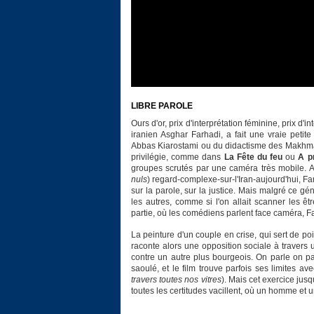
LIBRE PAROLE
Ours d'or, prix d'interprétation féminine, prix d'
iranien Asghar Farhadi, a fait une vraie petit
Abbas Kiarostami ou du didactisme des Makhmalba
privilégie, comme dans
La Fête du feu
ou
A pr
groupes scrutés par une caméra très mobile. A
nuls
) regard-complexe-sur-l'Iran-aujourd'hui, F
sur la parole, sur la justice. Mais malgré ce g
les autres, comme si l'on allait scanner les ê
partie, où les comédiens parlent face caméra, 
La peinture d'un couple en crise, qui sert de poi
raconte alors une opposition sociale à travers
contre un autre plus bourgeois. On parle on parl
saoulé, et le film trouve parfois ses limites 
travers toutes nos vitres
). Mais cet exercice jus
toutes les certitudes vacillent, où un homme et