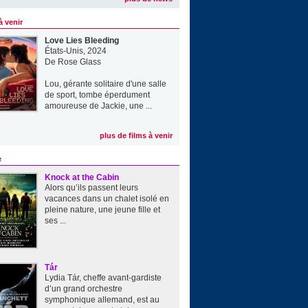
à venir
Love Lies Bleeding
États-Unis, 2024
De
Rose Glass
Lou, gérante solitaire d'une salle
de sport, tombe éperdument
amoureuse de Jackie, une ...
plus de films à venir
e
Knock at the Cabin
Alors qu’ils passent leurs
vacances dans un chalet isolé en
pleine nature, une jeune fille et
ses ...
Tár
Lydia Tár, cheffe avant-gardiste
d’un grand orchestre
symphonique allemand, est au