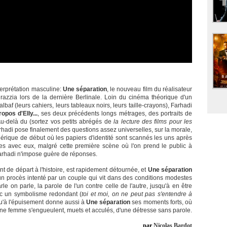
interprétation masculine:
Une séparation
, le nouveau film du réalisateur
e razzia lors de la dernière Berlinale. Loin du cinéma théorique d'un
f (leurs cahiers, leurs tableaux noirs, leurs taille-crayons), Farhadi
opos d'Elly...
, ses deux précédents longs métrages, des portraits de
u-delà du (sortez vos petits abrégés de
la lecture des films pour les
arhadi pose finalement des questions assez universelles, sur la morale,
énérique de début où les papiers d'identité sont scannés les uns après
tres avec eux, malgré cette première scène où l'on prend le public à
Farhadi n'impose guère de réponses.
nt de départ à l'histoire, est rapidement détournée, et
Une séparation
 un procès intenté par un couple qui vit dans des conditions modestes
e on parle, la parole de l'un contre celle de l'autre, jusqu'à en être
avec un symbolisme redondant (
toi et moi, on ne peut pas s'entendre à
qu'à l'épuisement donne aussi à
Une séparation
ses moments forts, où
 une femme s'engueulent, muets et acculés, d'une détresse sans parole.
par
Nicolas Bardot