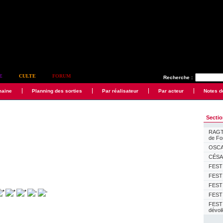
E
CULTE
FORUM
Recherche :
maine
Planning des sorties
Par réalisateur
Par acteur
Notes d
Secti
RAGTI
de F
OSCAR
CÉSAR
FESTI
FESTI
FESTI
FESTI
FEST
dévoi