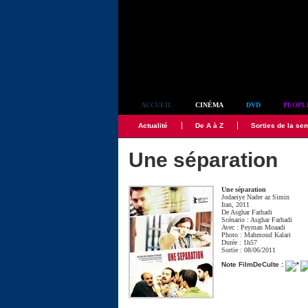
Simplement culte
ACCUEIL
CINÉMA
DVD
PEOPL
Actualité
De A à Z
Sorties de la se
Une séparation
Une séparation
Jodaeiye Nader az Simin
Iran, 2011
De
Asghar Farhadi
Scénario :
Asghar Farhadi
Avec :
Peyman Moaadi
Photo :
Mahmoud Kalari
Durée : 1h57
Sortie : 08/06/2011
Note FilmDeCulte :