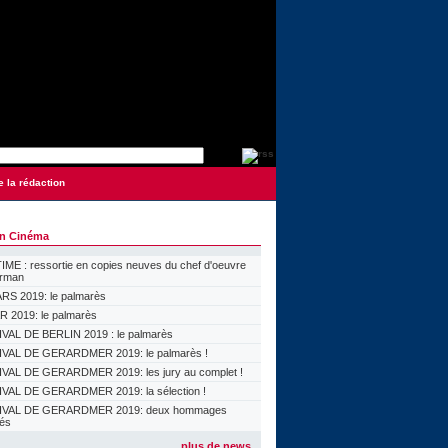
e la rédaction
on Cinéma
ME : ressortie en copies neuves du chef d'oeuvre
orman
S 2019: le palmarès
 2019: le palmarès
VAL DE BERLIN 2019 : le palmarès
VAL DE GERARDMER 2019: le palmarès !
VAL DE GERARDMER 2019: les jury au complet !
VAL DE GERARDMER 2019: la sélection !
IVAL DE GERARDMER 2019: deux hommages
lés
plus de news