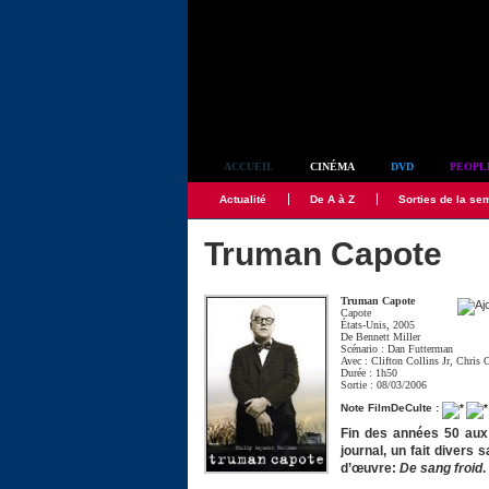
Simplement culte
ACCUEIL
CINÉMA
DVD
PEOPL
Actualité
De A à Z
Sorties de la se
Truman Capote
Truman Capote
Capote
États-Unis, 2005
De
Bennett Miller
Scénario :
Dan Futterman
Avec :
Clifton Collins Jr
,
Chris 
Durée : 1h50
Sortie : 08/03/2006
Note FilmDeCulte :
Fin des années 50 aux 
journal, un fait divers 
d’œuvre:
De sang froid
.