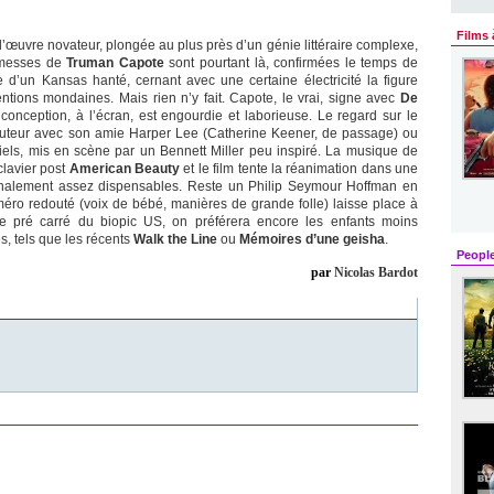
Films 
 d’œuvre novateur, plongée au plus près d’un génie littéraire complexe,
romesses de
Truman Capote
sont pourtant là, confirmées le temps de
 d’un Kansas hanté, cernant avec une certaine électricité la figure
entions mondaines. Mais rien n’y fait. Capote, le vrai, signe avec
De
a conception, à l’écran, est engourdie et laborieuse. Le regard sur le
l’auteur avec son amie Harper Lee (Catherine Keener, de passage) ou
iels, mis en scène par un Bennett Miller peu inspiré. La musique de
clavier post
American Beauty
et le film tente la réanimation dans une
 finalement assez dispensables. Reste un Philip Seymour Hoffman en
uméro redouté (voix de bébé, manières de grande folle) laisse place à
e pré carré du biopic US, on préférera encore les enfants moins
es, tels que les récents
Walk the Line
ou
Mémoires d’une geisha
.
Peopl
par
Nicolas Bardot