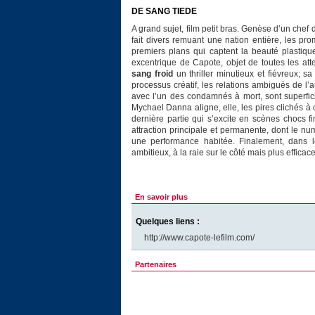
DE SANG TIEDE
A grand sujet, film petit bras. Genèse d’un chef
fait divers remuant une nation entière, les p
premiers plans qui captent la beauté plastique
excentrique de Capote, objet de toutes les att
sang froid
un thriller minutieux et fiévreux; s
processus créatif, les relations ambiguës de 
avec l’un des condamnés à mort, sont superfic
Mychael Danna aligne, elle, les pires clichés à 
dernière partie qui s’excite en scènes chocs
attraction principale et permanente, dont le n
une performance habitée. Finalement, dans l
ambitieux, à la raie sur le côté mais plus efficac
En savoir plus
Quelques liens :
http://www.capote-lefilm.com/
Partenaires