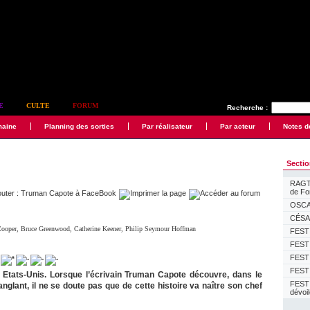
E
CULTE
FORUM
Recherche :
maine
Planning des sorties
Par réalisateur
Par acteur
Notes d
Secti
RAGTI
de F
OSCAR
CÉSAR
Cooper
,
Bruce Greenwood
,
Catherine Keener
,
Philip Seymour Hoffman
FESTI
FESTI
FESTI
FESTI
Etats-Unis. Lorsque l’écrivain Truman Capote découvre, dans le
FEST
sanglant, il ne se doute pas que de cette histoire va naître son chef
dévoi