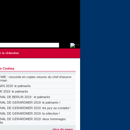
e la rédaction
on Cinéma
ME : ressortie en copies neuves du chef d'oeuvre
orman
S 2019: le palmarès
 2019: le palmarès
VAL DE BERLIN 2019 : le palmarès
VAL DE GERARDMER 2019: le palmarès !
VAL DE GERARDMER 2019: les jury au complet !
VAL DE GERARDMER 2019: la sélection !
IVAL DE GERARDMER 2019: deux hommages
lés
plus de news