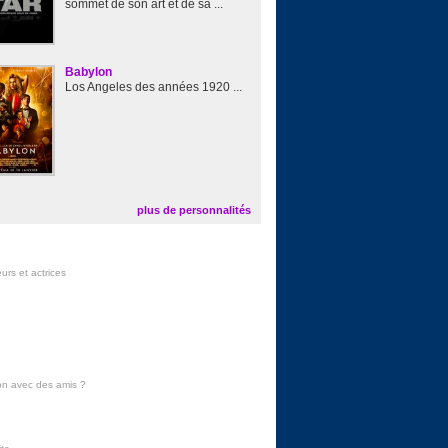
sommet de son art et de sa ...
Babylon
Los Angeles des années 1920 ...
plus de personnalités
urs et actrices
on avec des amis
?