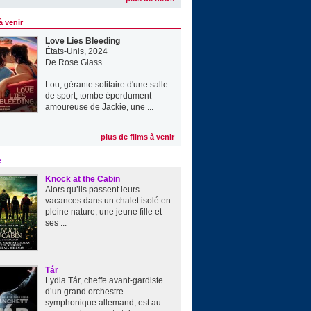
à venir
Love Lies Bleeding
États-Unis, 2024
De
Rose Glass
Lou, gérante solitaire d'une salle
de sport, tombe éperdument
amoureuse de Jackie, une ...
plus de films à venir
e
Knock at the Cabin
Alors qu’ils passent leurs
vacances dans un chalet isolé en
pleine nature, une jeune fille et
ses ...
Tár
Lydia Tár, cheffe avant-gardiste
d’un grand orchestre
symphonique allemand, est au