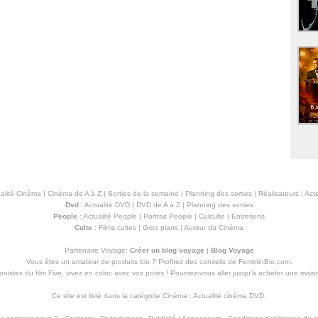
alité Cinéma
|
Cinéma de A à Z
|
Sorties de la semaine
|
Planning des sorties
|
Réalisateurs
|
Acte
Dvd
:
Actualité DVD
|
DVD de A à Z
|
Planning des sorties
People
:
Actualité People
|
Portrait People
|
Culculte
|
Entretiens
Culte
:
Films cultes
|
Gros plans
|
Autour du Cinéma
Partenaire Voyage:
Créer un blog voyage
|
Blog Voyage
Vous êtes un amateur de produits
bio
? Profitez des conseils de FemininBio.com.
istes du film Five, vivez en coloc avec vos potes ! Pourriez-vous aller jusqu'à
acheter une mais
Ce site est listé dans la catégorie
Cinéma
:
Actualité cinéma DVD
.