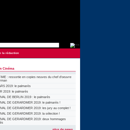
e la rédaction
on Cinéma
ME : ressortie en copies neuves du chef d'oeuvre
orman
S 2019: le palmarès
 2019: le palmarès
VAL DE BERLIN 2019 : le palmarès
VAL DE GERARDMER 2019: le palmarès !
VAL DE GERARDMER 2019: les jury au complet !
VAL DE GERARDMER 2019: la sélection !
IVAL DE GERARDMER 2019: deux hommages
lés
plus de news