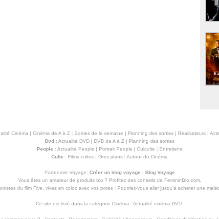
alité Cinéma
|
Cinéma de A à Z
|
Sorties de la semaine
|
Planning des sorties
|
Réalisateurs
|
Acte
Dvd
:
Actualité DVD
|
DVD de A à Z
|
Planning des sorties
People
:
Actualité People
|
Portrait People
|
Culculte
|
Entretiens
Culte
:
Films cultes
|
Gros plans
|
Autour du Cinéma
Partenaire Voyage:
Créer un blog voyage
|
Blog Voyage
Vous êtes un amateur de produits
bio
? Profitez des conseils de FemininBio.com.
istes du film Five, vivez en coloc avec vos potes ! Pourriez-vous aller jusqu'à
acheter une mais
Ce site est listé dans la catégorie
Cinéma
:
Actualité cinéma DVD
.