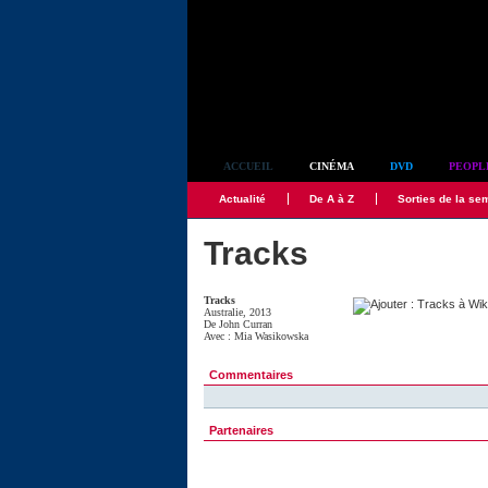
Simplement culte
ACCUEIL
CINÉMA
DVD
PEOPL
Actualité
De A à Z
Sorties de la se
Tracks
Tracks
Australie, 2013
De
John Curran
Avec :
Mia Wasikowska
Commentaires
Partenaires