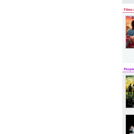
Films 
Peopl