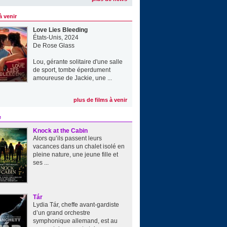
à venir
Love Lies Bleeding
États-Unis, 2024
De
Rose Glass
Lou, gérante solitaire d'une salle
de sport, tombe éperdument
amoureuse de Jackie, une ...
plus de films à venir
e
Knock at the Cabin
Alors qu’ils passent leurs
vacances dans un chalet isolé en
pleine nature, une jeune fille et
ses ...
Tár
Lydia Tár, cheffe avant-gardiste
d’un grand orchestre
symphonique allemand, est au