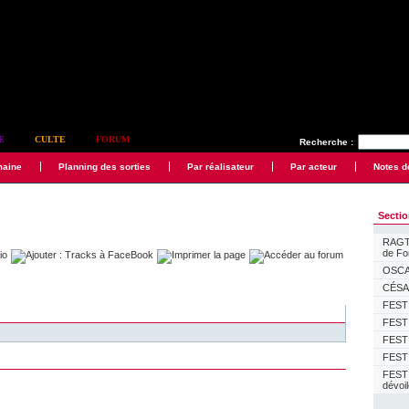
E
CULTE
FORUM
Recherche :
maine
Planning des sorties
Par réalisateur
Par acteur
Notes d
Secti
RAGTI
de F
OSCAR
CÉSAR
FESTI
FESTI
FESTI
FESTI
FEST
dévoi