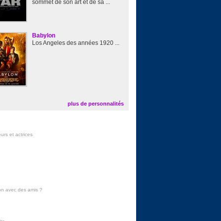
sommet de son art et de sa ...
Babylon
Los Angeles des années 1920 ...
plus de personnalités
urs et actrices
on avec des amis
?