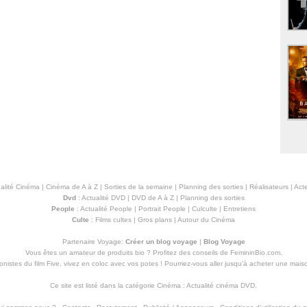
alité Cinéma
|
Cinéma de A à Z
|
Sorties de la semaine
|
Planning des sorties
|
Réalisateurs
|
Acte
Dvd
:
Actualité DVD
|
DVD de A à Z
|
Planning des sorties
People
:
Actualité People
|
Portrait People
|
Culculte
|
Entretiens
Culte
:
Films cultes
|
Gros plans
|
Autour du Cinéma
Partenaire Voyage:
Créer un blog voyage
|
Blog Voyage
Vous êtes un amateur de produits
bio
? Profitez des conseils de FemininBio.com.
istes du film Five, vivez en coloc avec vos potes ! Pourriez-vous aller jusqu'à
acheter une mais
Ce site est listé dans la catégorie
Cinéma
:
Actualité cinéma DVD
.