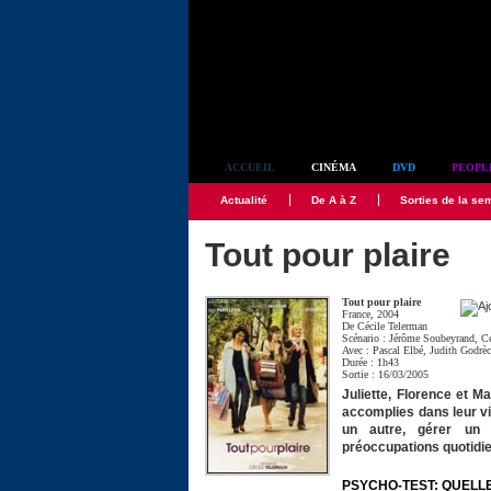
Simplement culte
ACCUEIL
CINÉMA
DVD
PEOPL
Actualité
De A à Z
Sorties de la se
Tout pour plaire
Tout pour plaire
France, 2004
De
Cécile Telerman
Scénario :
Jérôme Soubeyrand
,
Cé
Avec :
Pascal Elbé
,
Judith Godrè
Durée : 1h43
Sortie : 16/03/2005
Juliette, Florence et M
accomplies dans leur vi
un autre, gérer un m
préoccupations quotid
PSYCHO-TEST: QUELL