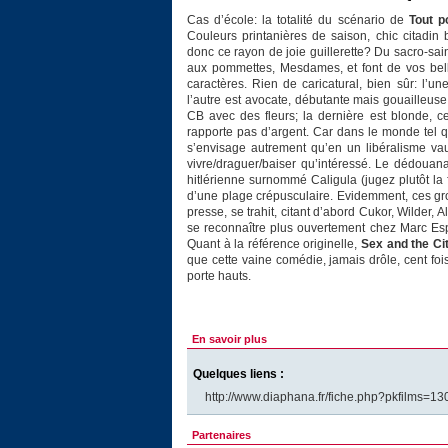
Cas d’école: la totalité du scénario de
Tout p
Couleurs printanières de saison, chic citadi
donc ce rayon de joie guillerette? Du sacro-sain
aux pommettes, Mesdames, et font de vos bell
caractères. Rien de caricatural, bien sûr: l’u
l’autre est avocate, débutante mais gouailleuse,
CB avec des fleurs; la dernière est blonde, c
rapporte pas d’argent. Car dans le monde tel
s’envisage autrement qu’en un libéralisme vaud
vivre/draguer/baiser qu’intéressé. Le dédouan
hitlérienne surnommé Caligula (jugez plutôt la
d’une plage crépusculaire. Evidemment, ces gro
presse, se trahit, citant d’abord Cukor, Wilder, 
se reconnaître plus ouvertement chez Marc Esp
Quant à la référence originelle,
Sex and the Ci
que cette vaine comédie, jamais drôle, cent fois 
porte hauts.
En savoir plus
Quelques liens :
http://www.diaphana.fr/fiche.php?pkfilms=13
Partenaires