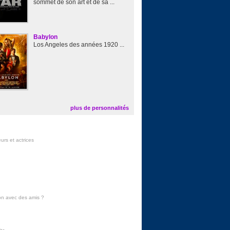
sommet de son art et de sa ...
Babylon
Los Angeles des années 1920 ...
plus de personnalités
urs et actrices
on avec des amis
?