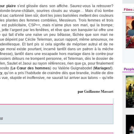
our plaire
s’est glissée dans son affiche. Saurez-vous la retrouver?
Films 
n blonde-brune-châtain, sourires cloués au visage… Mais d’où tombe
t sac cartonné bien sûr, dont les joies bariolées mettent des couleurs
es plantes des femmes comblées, Messieurs. Trois femmes et trois
ne est publicitaire, CSP++, mais n’aime plus son mari, qui la trompe;
 jette l’argent par les fenêtres, et rêve que son banquier lui offre une
e qui fait d’elle une naïve un peu bêtasse, fâchée que son mari ne
 que dépeint par Cécile Telerman, aucun rapport, même amoureux, ne
evillesque. Et tant pis si cela signifie de mépriser autrui et de ne
age moral existe pourtant, incarné tantôt dans un patron à la mèche
 finesse), tantôt dans une escapade hors mariage dans le contre-jour
ssiers détours ne trompent personne, et Telerman, dès le dossier de
Allen, Sautet et Jaoui au rayon références, rien que ça, pour finalement
osito (
Le Cœur des hommes
) ou Valérie Guignabodet (
Mariages!
).
Peopl
ty
, qu’on a pris l’habitude de craindre dès que brandie, inutile de dire
vue, stupide et inoffensive, ne saurait lui arriver aux talons – qu’elle
par
Guillaume Massart
0#