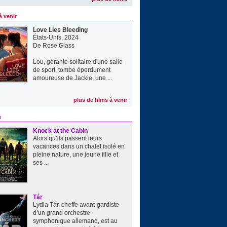
à venir
Love Lies Bleeding
États-Unis, 2024
De
Rose Glass
Lou, gérante solitaire d'une salle
de sport, tombe éperdument
amoureuse de Jackie, une ...
plus de films à venir
e
Knock at the Cabin
Alors qu’ils passent leurs
vacances dans un chalet isolé en
pleine nature, une jeune fille et
ses ...
Tár
Lydia Tár, cheffe avant-gardiste
d’un grand orchestre
symphonique allemand, est au