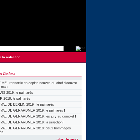
e la rédaction
on Cinéma
ME : ressortie en copies neuves du chef d'oeuvre
orman
S 2019: le palmarès
 2019: le palmarès
VAL DE BERLIN 2019 : le palmarès
VAL DE GERARDMER 2019: le palmarès !
VAL DE GERARDMER 2019: les jury au complet !
VAL DE GERARDMER 2019: la sélection !
IVAL DE GERARDMER 2019: deux hommages
lés
plus de news