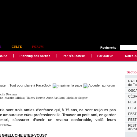
E
CULTE
FORUM
Recherche :
maine
Planning des sorties
Par réalisateur
Par acteur
Notes d
Secti
RAGTI
de F
OSCAR
cile Telerman
CÉSAR
che
,
Mathias Mlekuz
,
Thierry Neuvic
,
Anne Parillaud
,
Mathilde Seigner
FESTI
FESTI
arie sont trois amies d’enfance qui, à 35 ans, ne sont toujours pas
FESTI
e amoureuse et/ou professionnelle. Trouver un petit ami, en garder
ari, s’assurer d’avoir un revenu confortable, voilà leurs
FESTI
iennes…
FEST
dévoi
E GRELUCHE ETES-VOUS?