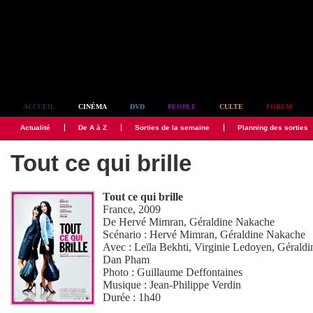
Simplement culte
ACCUEIL
CINÉMA
DVD
PEOPLE
CULTE
FORUM
Actualité
De A à Z
Sorties de la semaine
Planning des sorties
Tout ce qui brille
Tout ce qui brille
France, 2009
De
Hervé Mimran
,
Géraldine Nakache
Scénario :
Hervé Mimran
,
Géraldine Nakache
Avec :
Leïla Bekhti
,
Virginie Ledoyen
,
Géraldi
Dan Pham
Photo :
Guillaume Deffontaines
Musique :
Jean-Philippe Verdin
Durée : 1h40