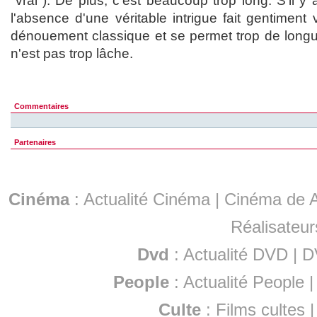
"vrai"). De plus, c'est beaucoup trop long. S'il y
l'absence d'une véritable intrigue fait gentiment 
dénouement classique et se permet trop de long
n'est pas trop lâche.
Commentaires
Partenaires
Cinéma
:
Actualité Cinéma
|
Cinéma de A
Réalisateur
Dvd
:
Actualité DVD
|
D
People
:
Actualité People
Culte
:
Films cultes