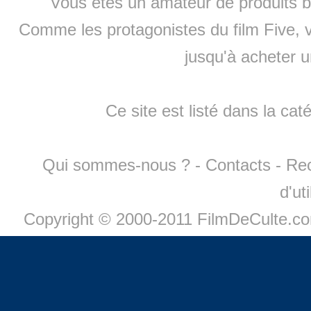
Vous êtes un amateur de produits
b
Comme les protagonistes du film Five, v
jusqu'à
acheter 
Ce site est listé dans la cat
Qui sommes-nous ?
-
Contacts
-
Re
d'ut
Copyright © 2000-2011 FilmDeCulte.c