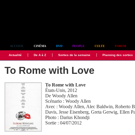
Simplement culte
ACCUEIL
CINÉMA
DVD
PEOPLE
CULTE
FORUM
Actualité
De A à Z
Sorties de la semaine
Planning des sorties
To Rome with Love
To Rome with Love
États-Unis, 2012
De
Woody Allen
Scénario :
Woody Allen
Avec :
Woody Allen
,
Alec Baldwin
,
Roberto B
Davis
,
Jesse Eisenberg
,
Greta Gerwig
,
Ellen P
Photo :
Darius Khondji
Sortie : 04/07/2012