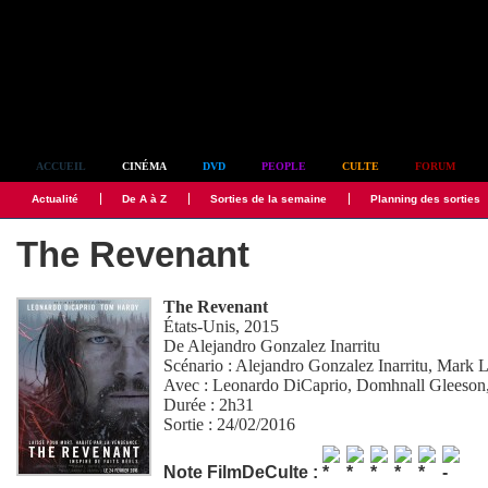
Simplement culte
ACCUEIL
CINÉMA
DVD
PEOPLE
CULTE
FORUM
Actualité
De A à Z
Sorties de la semaine
Planning des sorties
The Revenant
The Revenant
États-Unis, 2015
De
Alejandro Gonzalez Inarritu
Scénario :
Alejandro Gonzalez Inarritu
,
Mark L
Avec :
Leonardo DiCaprio
,
Domhnall Gleeson
Durée : 2h31
Sortie : 24/02/2016
Note FilmDeCulte :