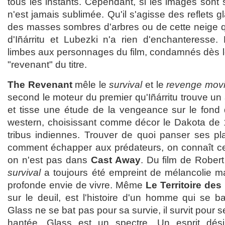
tous les instants. Cependant, si les images sont s
n'est jamais sublimée. Qu'il s'agisse des reflets 
des masses sombres d'arbres ou de cette neige qui
d'Iñárritu et Lubezki n'a rien d'enchanteresse.
limbes aux personnages du film, condamnés dès le
"revenant" du titre.
The Revenant
mêle le
survival
et le
revenge mov
second le moteur du premier qu'Iñárritu trouve un 
et tisse une étude de la vengeance sur le fond d
western, choisissant comme décor le Dakota de 
tribus indiennes. Trouver de quoi panser ses pla
comment échapper aux prédateurs, on connaît ce
on n'est pas dans
Cast Away
. Du film de Robe
survival
a toujours été empreint de mélancolie m
profonde envie de vivre. Même
Le Territoire des
sur le deuil, est l'histoire d'un homme qui se b
Glass ne se bat pas pour sa survie, il survit pour s
hantée, Glass est un spectre. Un esprit dés