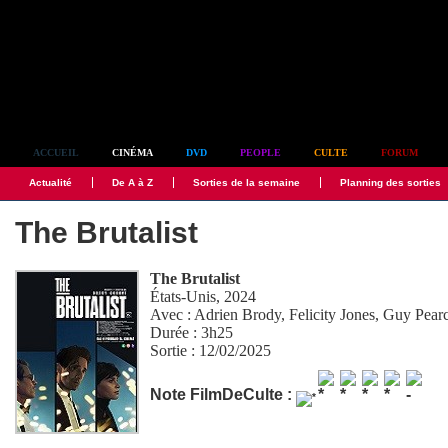
Simplement culte
ACCUEIL
CINÉMA
DVD
PEOPLE
CULTE
FORUM
Actualité
De A à Z
Sorties de la semaine
Planning des sorties
The Brutalist
The Brutalist
États-Unis, 2024
Avec :
Adrien Brody
,
Felicity Jones
,
Guy Pear
Durée : 3h25
Sortie : 12/02/2025
Note FilmDeCulte :