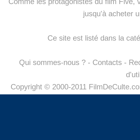
Comme les protagonistes du film Five, v
jusqu'à
acheter 
Ce site est listé dans la cat
Qui sommes-nous ?
-
Contacts
-
Re
d'ut
Copyright © 2000-2011 FilmDeCulte.c