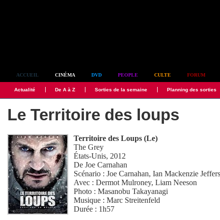
Simplement culte
ACCUEIL
CINÉMA
DVD
PEOPLE
CULTE
FORUM
Actualité
De A à Z
Sorties de la semaine
Planning des sorties
Le Territoire des loups
Territoire des Loups (Le)
The Grey
États-Unis, 2012
De
Joe Carnahan
Scénario :
Joe Carnahan
,
Ian Mackenzie Jeffer
Avec :
Dermot Mulroney
,
Liam Neeson
Photo :
Masanobu Takayanagi
Musique :
Marc Streitenfeld
Durée : 1h57