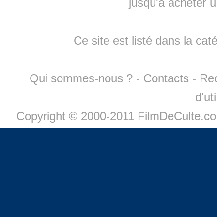
jusqu'à
acheter 
Ce site est listé dans la cat
Qui sommes-nous ?
-
Contacts
-
Re
d'ut
Copyright © 2000-2011 FilmDeCulte.c