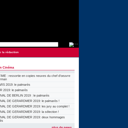
e la rédaction
on Cinéma
ME : ressortie en copies neuves du chef d'oeuvre
orman
S 2019: le palmarès
 2019: le palmarès
VAL DE BERLIN 2019 : le palmarès
VAL DE GERARDMER 2019: le palmarès !
VAL DE GERARDMER 2019: les jury au complet !
VAL DE GERARDMER 2019: la sélection !
IVAL DE GERARDMER 2019: deux hommages
lés
plus de news