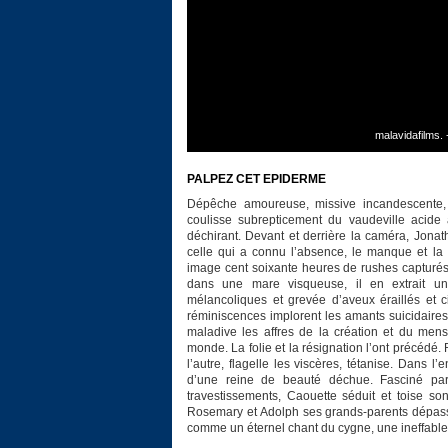
malavidafilms.
PALPEZ CET EPIDERME
Dépêche amoureuse, missive incandescente,
coulisse subrepticement du vaudeville acide à
déchirant. Devant et derrière la caméra, Jon
celle qui a connu l’absence, le manque et la 
image cent soixante heures de rushes capturés
dans une mare visqueuse, il en extrait u
mélancoliques et grevée d’aveux éraillés et c
réminiscences implorent les amants suicidaires
maladive les affres de la création et du me
monde. La folie et la résignation l’ont précédé.
l’autre, flagelle les viscères, tétanise. Dans
d’une reine de beauté déchue. Fasciné par 
travestissements, Caouette séduit et toise 
Rosemary et Adolph ses grands-parents dépassé
comme un éternel chant du cygne, une ineffable t