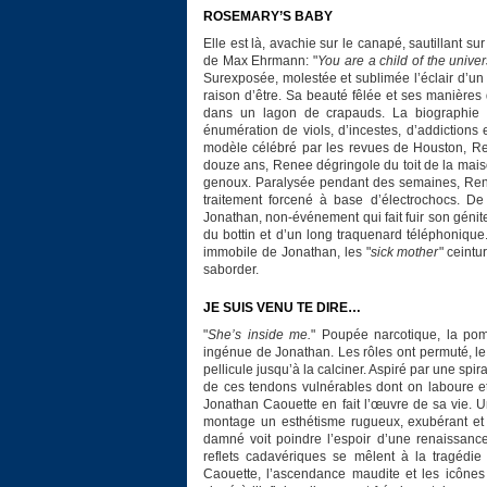
ROSEMARY’S BABY
Elle est là, avachie sur le canapé, sautillant s
de Max Ehrmann: "
You are a child of the univer
Surexposée, molestée et sublimée l’éclair d’un r
raison d’être. Sa beauté fêlée et ses manières
dans un lagon de crapauds. La biographie d
énumération de viols, d’incestes, d’addictions
modèle célébré par les revues de Houston, Rene
douze ans, Renee dégringole du toit de la maiso
genoux. Paralysée pendant des semaines, Rene
traitement forcené à base d’électrochocs. De
Jonathan, non-événement qui fait fuir son génite
du bottin et d’un long traquenard téléphonique
immobile de Jonathan, les "
sick mother
" ceintu
saborder.
JE SUIS VENU TE DIRE…
"
She’s inside me.
" Poupée narcotique, la pom
ingénue de Jonathan. Les rôles ont permuté, le
pellicule jusqu’à la calciner. Aspiré par une spi
de ces tendons vulnérables dont on laboure et
Jonathan Caouette en fait l’œuvre de sa vie. 
montage un esthétisme rugueux, exubérant et fr
damné voit poindre l’espoir d’une renaissance
reflets cadavériques se mêlent à la tragédie 
Caouette, l’ascendance maudite et les icônes