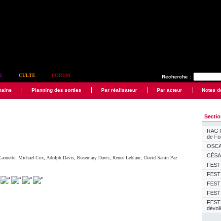
E
CULTE
FORUM
Recherche :
maine
Planning des sorties
Par réalisateur
Par acteur
Notes d
Secti
RAGTI
de F
OSCAR
CÉSAR
Caouette
,
Michael Cox
,
Adolph Davis
,
Rosemary Davis
,
Renee Leblanc
,
David Sanin Paz
FESTI
FESTI
FESTI
FESTI
FEST
dévoi