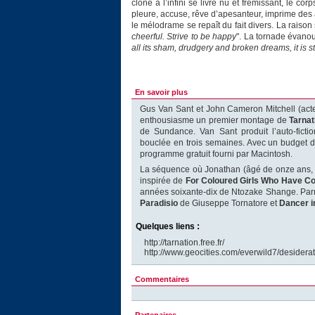
cloné à l’infini se livre nu et frémissant, le 
pleure, accuse, rêve d’apesanteur, imprime des a
le mélodrame se repaît du fait divers. La raison 
cheerful. Strive to be happy
". La tornade évanou
all its sham, drudgery and broken dreams, it is sti
En savoir plus
Gus Van Sant et John Cameron Mitchell (acte
enthousiasme un premier montage de
Tarnat
de Sundance. Van Sant produit l’auto-fictio
bouclée en trois semaines. Avec un budget d
programme gratuit fourni par Macintosh.
La séquence où Jonathan (âgé de onze ans, ma
inspirée de
For Coloured Girls Who Have Co
années soixante-dix de Ntozake Shange. Par
Paradisio
de Giuseppe Tornatore et
Dancer i
Quelques liens :
http://tarnation.free.fr/
http://www.geocities.com/everwild7/desiderat
Commentaires