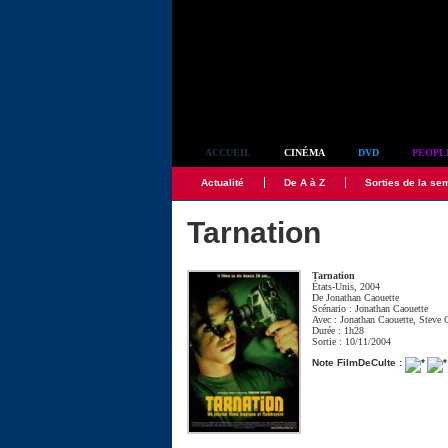
Simplement culte
ACCUEIL
CINÉMA
DVD
PEOPL
Actualité
De A à Z
Sorties de la se
Tarnation
Tarnation
États-Unis, 2004
De
Jonathan Caouette
Scénario :
Jonathan Caouette
Avec :
Jonathan Caouette
,
Steve 
Durée : 1h28
Sortie : 10/11/2004
Note FilmDeCulte :