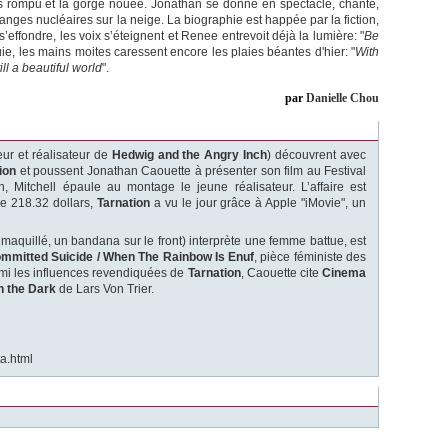
corps rompu et la gorge nouée. Jonathan se donne en spectacle, chante,
nges nucléaires sur la neige. La biographie est happée par la fiction,
s’effondre, les voix s’éteignent et Renee entrevoit déjà la lumière: "
Be
ie, les mains moites caressent encore les plaies béantes d'hier: "
With
ll a beautiful world
".
par
Danielle Chou
ur et réalisateur de
Hedwig and the Angry Inch
) découvrent avec
ion
et poussent Jonathan Caouette à présenter son film au Festival
n, Mitchell épaule au montage le jeune réalisateur. L’affaire est
e 218.32 dollars,
Tarnation
a vu le jour grâce à Apple "iMovie", un
quillé, un bandana sur le front) interprète une femme battue, est
mmitted Suicide / When The Rainbow Is Enuf
, pièce féministe des
mi les influences revendiquées de
Tarnation
, Caouette cite
Cinema
n the Dark
de Lars Von Trier.
a.html