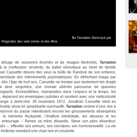
Ba Tarnation Stenvoyé par
 - Regardez des web séries et des films.
 déluge de souvenirs écornés et de visages ébréchés,
Tarnation
 la confession virulente, du ballet névrotique au livret de famille
athan Caouette dévore des yeux la boîte de Pandore de son enfance,
servitude des internements psychiatriques. En défrichant image par
 dès l’âge de huit ans, Caouette ne trempe pas seulement les doigts
ne sève singulière, une chorale aliénée parcourue de spasmes
inglants. Enchevêtrées, clairsemées dans l’espace et le temps, les
, dépècent les enveloppes putrides et sondent avec une méticulosité
nsonge à demi-mot. 26 novembre 1972, Jonathan Caouette vient au
 Reality show en perpétuelle surchauffe,
Tarnation
ondoie d’une rive à
 l’entonnoir du passé retentissent encore les gloussements désespérés
la mémoire fluctuante, l’éraflure immédiate, les abysses et les
son entourage – Renee sa mère désaxée, Steve son père déserteur,
s –, effeuille ses amours, ses rancœurs, son homosexualité. La vie
ristesse inondant une chair ivre et croulante.