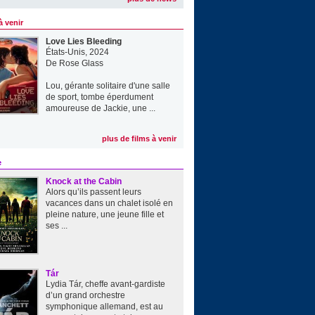
à venir
Love Lies Bleeding
États-Unis, 2024
De
Rose Glass
Lou, gérante solitaire d'une salle
de sport, tombe éperdument
amoureuse de Jackie, une ...
plus de films à venir
e
Knock at the Cabin
Alors qu’ils passent leurs
vacances dans un chalet isolé en
pleine nature, une jeune fille et
ses ...
Tár
Lydia Tár, cheffe avant-gardiste
d’un grand orchestre
symphonique allemand, est au