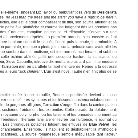
ur elle-même, singeant Liz Taylor ou balbutiant des vers du
Desiderata
se, no less than the trees and the stars; you have a right to be here.
".
ictus, elle est le cœur compatissant du film, son souffle attendri et sa
 de petite fille pimbêche et charmeuse baignent dès les premiers pas
es Caouette, comptine poisseuse et effroyable, s’ouvre sur une
 et d’harcèlements répétés. La première branche s’est cassée: enfant
e Leblanc connaît le succès, l’oubli puis la chute, interminable. A
n parentale, retombe à pieds joints sur la pelouse sans avoir plié les
e sombre dans le mutisme, est internée séance tenante et subit un
 cette échine abîmée jaillit une seconde fracture: la naissance de
ur, Steve Caouette, retrouvé dix-neuf ans plus tard par l’intermédiaire
.
Tarnation
met en parallèle la mort mentale de Renee à la détresse
rés à leurs "
sick children
". L’un s’est noyé, l’autre n’en finit plus de se
mette collée à une citrouille, Renee la pestiférée devient la muse
 ver est resté. Les syncopes et les frissons nauséeux éclaboussent la
rale de gorgones affligées,
Tarnation
s’engouffre dans la contemplation
 sectionne froidement les extrémités. Cette parade du délabrement,
Un royaume polymorphe, où les larsens et les brimades impriment au
énétique. Thérapie familiale enfiévrée par l’urgence, le journal du
. Les chroniques potaches tutoient les effluves de
Blue Velvet
, les
chancelante. Ensemble, ils habillent et déshabillent la mythologie
 scarifiées. La source romanesque semble inépuisable tant l’acteur