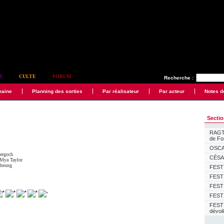
E
CULTE
FORUM
Recherche :
maine
Planning des sorties
Par réalisateur
Par acteur
Notes d
Secti
RAGTI
de F
OSCAR
ergoch
CÉSAR
Mya Taylor
heung
FESTI
FESTI
FESTI
FESTI
FEST
dévoi