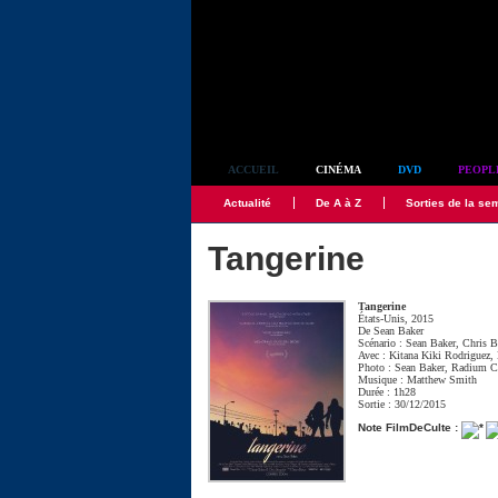
Simplement culte
ACCUEIL
CINÉMA
DVD
PEOPL
Actualité
De A à Z
Sorties de la se
Tangerine
Tangerine
États-Unis, 2015
De
Sean Baker
Scénario :
Sean Baker
,
Chris B
Avec :
Kitana Kiki Rodriguez
,
Photo :
Sean Baker
,
Radium C
Musique :
Matthew Smith
Durée : 1h28
Sortie : 30/12/2015
Note FilmDeCulte :