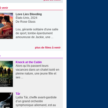
à venir
Love Lies Bleeding
États-Unis, 2024
De
Rose Glass
Lou, gérante solitaire d'une salle
de sport, tombe éperdument
amoureuse de Jackie, une ...
plus de films à venir
e
Knock at the Cabin
Alors qu’ils passent leurs
vacances dans un chalet isolé en
pleine nature, une jeune fille et
ses ...
Tár
Lydia Tár, cheffe avant-gardiste
d’un grand orchestre
symphonique allemand, est au