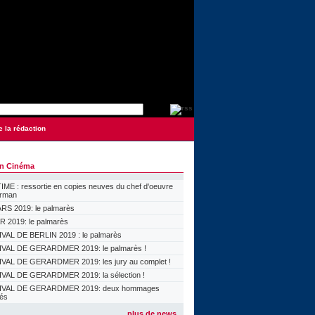
e la rédaction
on Cinéma
ME : ressortie en copies neuves du chef d'oeuvre
orman
S 2019: le palmarès
 2019: le palmarès
VAL DE BERLIN 2019 : le palmarès
VAL DE GERARDMER 2019: le palmarès !
VAL DE GERARDMER 2019: les jury au complet !
VAL DE GERARDMER 2019: la sélection !
IVAL DE GERARDMER 2019: deux hommages
lés
plus de news