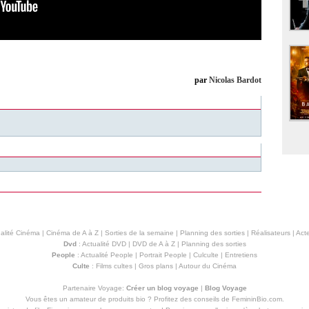
par
Nicolas Bardot
alité Cinéma
|
Cinéma de A à Z
|
Sorties de la semaine
|
Planning des sorties
|
Réalisateurs
|
Acte
Dvd
:
Actualité DVD
|
DVD de A à Z
|
Planning des sorties
People
:
Actualité People
|
Portrait People
|
Culculte
|
Entretiens
Culte
:
Films cultes
|
Gros plans
|
Autour du Cinéma
Partenaire Voyage:
Créer un blog voyage
|
Blog Voyage
Vous êtes un amateur de produits
bio
? Profitez des conseils de FemininBio.com.