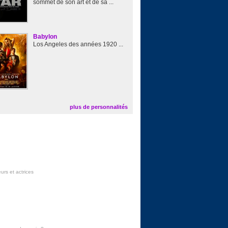
sommet de son art et de sa ...
Babylon
Los Angeles des années 1920 ...
plus de personnalités
urs et actrices