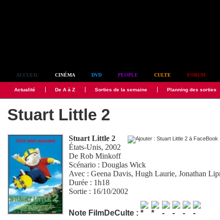
Simplement culte
ACCUEIL
CINÉMA
DVD
PEOPLE
CULTE
FORUM
Actualité
De A à Z
Sorties de la semaine
Planning des sorties
Stuart Little 2
Stuart Little 2
États-Unis, 2002
De
Rob Minkoff
Scénario :
Douglas Wick
Avec :
Geena Davis
,
Hugh Laurie
,
Jonathan Lip
Durée : 1h18
Sortie : 16/10/2002
Note FilmDeCulte :