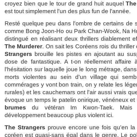
croyez bien que le tour de grand huit auquel
The
est tout simplement l'un des plus fun de l'année.
Resté quelque peu dans l'ombre de certains de 
comme Bong Joon-Ho ou Park Chan-Wook, Na Hong
distingué en réalisant deux thrillers diablement e
The Murderer
. On sait les Coréens rois du thrill
Strangers
brouille les pistes en ajoutant au su
dose de fantastique. A t-on réellement affaire 
l'hésitation sur laquelle joue le long métrage, dan
morts violentes au sein d'un village qui sem
commérages y vont bon train, on y relate les lége
rurales) et les cauchemars ont l'air aussi vrais qu
évoque un temps le patelin onirique, vénéneux et 
brumes
du vétéran Im Kwon-Taek. Mais l
développement beaucoup plus violent ici.
The Strangers
prouve encore une fois qu'en la m
coréen est quasi-sans égal dans le genre. Le pol