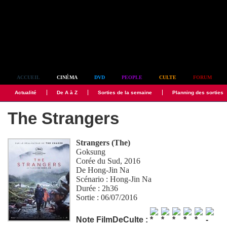
Simplement culte
ACCUEIL
CINÉMA
DVD
PEOPLE
CULTE
FORUM
Actualité
De A à Z
Sorties de la semaine
Planning des sorties
The Strangers
Strangers (The)
Goksung
Corée du Sud, 2016
De
Hong-Jin Na
Scénario :
Hong-Jin Na
Durée : 2h36
Sortie : 06/07/2016
Note FilmDeCulte :