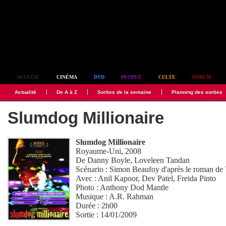
Simplement culte
ACCUEIL
CINÉMA
DVD
PEOPLE
CULTE
FORUM
Actualité
De A à Z
Sorties de la semaine
Planning des sorties
Slumdog Millionaire
Slumdog Millionaire
Royaume-Uni, 2008
De
Danny Boyle
,
Loveleen Tandan
Scénario :
Simon Beaufoy
d'après le roman de
Avec :
Anil Kapoor
,
Dev Patel
,
Freida Pinto
Photo :
Anthony Dod Mantle
Musique :
A.R. Rahman
Durée : 2h00
Sortie : 14/01/2009