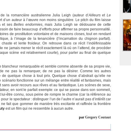
de la romancière australienne Julia Leigh (auteur d’
Ailleurs
et
Le
art d’un auteur à l’œuvre non moins singulière. Le pitch du film laisse
a et ses
Belles endormies
, mais Julia Leigh se dédouane de cette
soin de faire beaucoup d’efforts pour affirmer sa propre personnalité.
istoires de prostitution volontaire et de maisons closes, tout en rendant
que, à l’image de la tenancière (l’incarnation du chignon parfait).
 chaste et lente froideur. On retrouve dans ce récit l’indéfinissable
e ne jamais mener le récit exactement là où on l’attend, de procéder
aque scène est relativement courte), pour parler au final de quelque
e blancheur remarquable et semble comme absente de sa propre vie,
s de ne pas la remarquer, de ne pas la désirer. Comme les autres
 de quelque chose à tout prix. Quelque chose d’abstrait qu’elle ne
e scénario fonctionne sur un mélange entre réalité et fantasmes, mais
t sans avoir recours aux rêves et au fantastique. Les scènes de sexe,
ctateur, en sont le parfait exemple: ce qui se passe dans son sommeil,
t lui-être connu, sous peine de rompre le charme (car la référence au
m pour le spectateur : distinguer l’un de l’autre n’aurait pas d’intérêt car
 ne fait que gommer de manière très excitante et raffinée la frontière
uty
est un film qui ne ressemble à aucun autre.
par
Gregory Coutaut