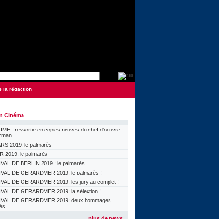
e la rédaction
on Cinéma
ME : ressortie en copies neuves du chef d'oeuvre
orman
S 2019: le palmarès
 2019: le palmarès
VAL DE BERLIN 2019 : le palmarès
VAL DE GERARDMER 2019: le palmarès !
VAL DE GERARDMER 2019: les jury au complet !
VAL DE GERARDMER 2019: la sélection !
IVAL DE GERARDMER 2019: deux hommages
lés
plus de news