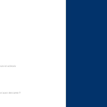
urs et actrices
on avec des amis
?