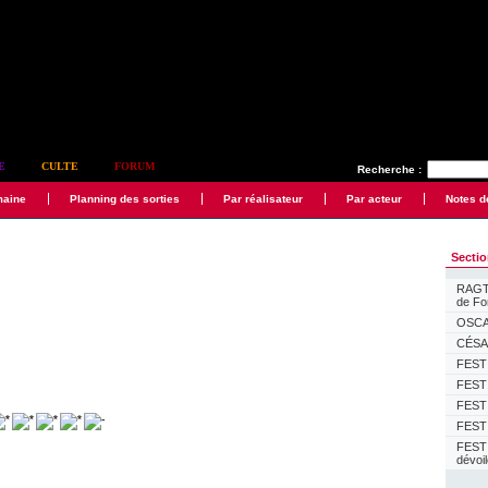
E
CULTE
FORUM
Recherche :
maine
Planning des sorties
Par réalisateur
Par acteur
Notes d
Secti
RAGTI
de F
OSCAR
CÉSAR
FESTI
FESTI
FESTI
FESTI
FEST
dévoi