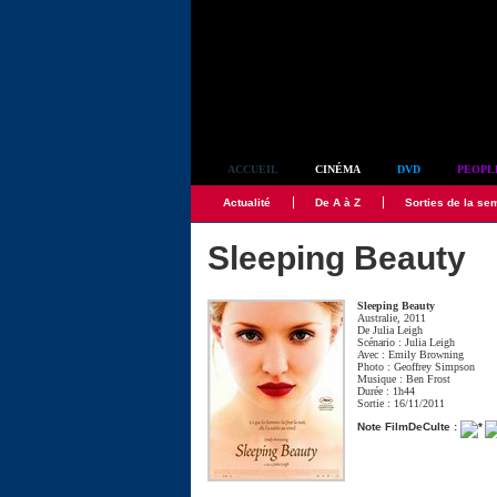
Simplement culte
ACCUEIL
CINÉMA
DVD
PEOPL
Actualité
De A à Z
Sorties de la se
Sleeping Beauty
Sleeping Beauty
Australie, 2011
De
Julia Leigh
Scénario :
Julia Leigh
Avec :
Emily Browning
Photo :
Geoffrey Simpson
Musique :
Ben Frost
Durée : 1h44
Sortie : 16/11/2011
Note FilmDeCulte :