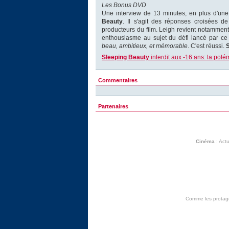
Les Bonus DVD
Une interview de 13 minutes, en plus d'un
Beauty
. Il s'agit des réponses croisées de 
producteurs du film. Leigh revient notamment
enthousiasme au sujet du défi lancé par ce r
beau, ambitieux, et mémorable
. C'est réussi.
Sleeping Beauty
interdit aux -16 ans: la pol
Commentaires
Partenaires
Cinéma
:
Actu
Comme les protagon