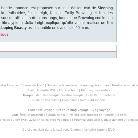
e bande annonce, est proposée sur cette édition dvd de
Sleeping
la réalisatrice, Julia Leigh, l'actrice Emily Browning et l'un des
 sur son utilisation de plans longs, tandis que Browning confie son
ôle atypique. Julia Leigh explique qu'elle voulait réaliser un film
Sleeping Beauty
est disponible en dvd dès le 20 mars.
émique
alité Cinéma
|
Cinéma de A à Z
|
Sorties de la semaine
|
Planning des sorties
|
Réalisateurs
|
Acte
Dvd
:
Actualité DVD
|
DVD de A à Z
|
Planning des sorties
People
:
Actualité People
|
Portrait People
|
Culculte
|
Entretiens
Culte
:
Films cultes
|
Gros plans
|
Autour du Cinéma
Partenaire Voyage:
Créer un blog voyage
|
Blog Voyage
Vous êtes un amateur de produits
bio
? Profitez des conseils de FemininBio.com.
istes du film Five, vivez en coloc avec vos potes ! Pourriez-vous aller jusqu'à
acheter une mais
Ce site est listé dans la catégorie
Cinéma
:
Actualité cinéma DVD
.