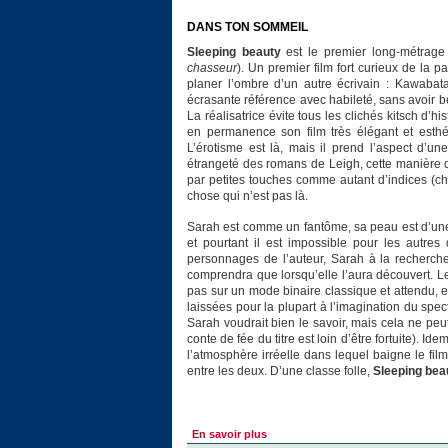
DANS TON SOMMEIL
Sleeping beauty
est le premier long-métrage 
chasseur
). Un premier film fort curieux de la p
planer l’ombre d’un autre écrivain : Kawabat
écrasante référence avec habileté, sans avoir be
La réalisatrice évite tous les clichés kitsch d’h
en permanence son film très élégant et esthéti
L’érotisme est là, mais il prend l’aspect d’une
étrangeté des romans de Leigh, cette manière d
par petites touches comme autant d’indices (ch
chose qui n’est pas là.
Sarah est comme un fantôme, sa peau est d’un
et pourtant il est impossible pour les autre
personnages de l’auteur, Sarah à la recherche
comprendra que lorsqu’elle l’aura découvert. L
pas sur un mode binaire classique et attendu, e
laissées pour la plupart à l’imagination du spe
Sarah voudrait bien le savoir, mais cela ne peu
conte de fée du titre est loin d’être fortuite). Ide
l’atmosphère irréelle dans lequel baigne le film
entre les deux. D’une classe folle,
Sleeping bea
En savoir plus