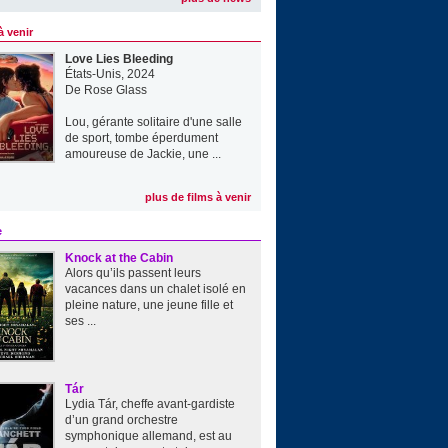
à venir
Love Lies Bleeding
États-Unis, 2024
De
Rose Glass
Lou, gérante solitaire d'une salle
de sport, tombe éperdument
amoureuse de Jackie, une ...
plus de films à venir
e
Knock at the Cabin
Alors qu’ils passent leurs
vacances dans un chalet isolé en
pleine nature, une jeune fille et
ses ...
Tár
Lydia Tár, cheffe avant-gardiste
d’un grand orchestre
symphonique allemand, est au