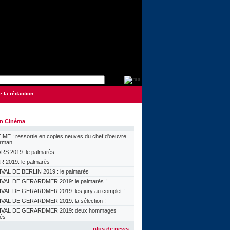
e la rédaction
on Cinéma
ME : ressortie en copies neuves du chef d'oeuvre
orman
S 2019: le palmarès
 2019: le palmarès
VAL DE BERLIN 2019 : le palmarès
VAL DE GERARDMER 2019: le palmarès !
VAL DE GERARDMER 2019: les jury au complet !
VAL DE GERARDMER 2019: la sélection !
IVAL DE GERARDMER 2019: deux hommages
lés
plus de news