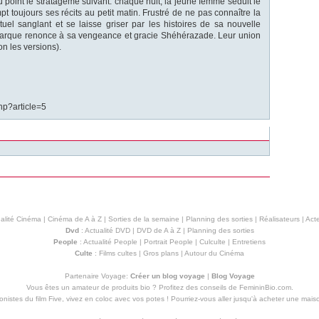
u point le stratagème suivant: chaque nuit, la jeune femme séduit le
pt toujours ses récits au petit matin. Frustré de ne pas connaître la
tuel sanglant et se laisse griser par les histoires de sa nouvelle
onarque renonce à sa vengeance et gracie Shéhérazade. Leur union
on les versions).
hp?article=5
alité Cinéma
|
Cinéma de A à Z
|
Sorties de la semaine
|
Planning des sorties
|
Réalisateurs
|
Acte
Dvd
:
Actualité DVD
|
DVD de A à Z
|
Planning des sorties
People
:
Actualité People
|
Portrait People
|
Culculte
|
Entretiens
Culte
:
Films cultes
|
Gros plans
|
Autour du Cinéma
Partenaire Voyage:
Créer un blog voyage
|
Blog Voyage
Vous êtes un amateur de produits
bio
? Profitez des conseils de FemininBio.com.
istes du film Five, vivez en coloc avec vos potes ! Pourriez-vous aller jusqu'à
acheter une mais