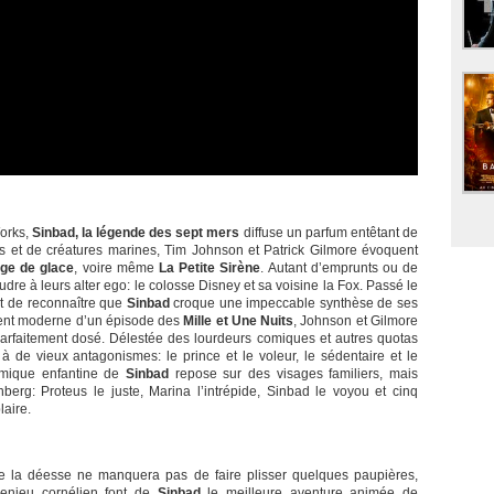
orks,
Sinbad, la légende des sept mers
diffuse un parfum entêtant de
 et de créatures marines, Tim Johnson et Patrick Gilmore évoquent
Age de glace
, voire même
La Petite Sirène
. Autant d’emprunts ou de
re à leurs alter ego: le colosse Disney et sa voisine la Fox. Passé le
st de reconnaître que
Sinbad
croque une impeccable synthèse de ses
ment moderne d’un épisode des
Mille et Une Nuits
, Johnson et Gilmore
parfaitement dosé. Délestée des lourdeurs comiques et autres quotas
à de vieux antagonismes: le prince et le voleur, le sédentaire et le
mique enfantine de
Sinbad
repose sur des visages familiers, mais
berg: Proteus le juste, Marina l’intrépide, Sinbad le voyou et cinq
aire.
 de la déesse ne manquera pas de faire plisser quelques paupières,
 l’enjeu cornélien font de
Sinbad
le meilleure aventure animée de