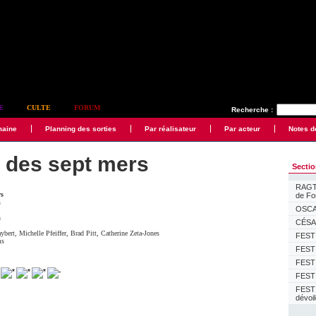
E
CULTE
FORUM
Recherche :
maine
Planning des sorties
Par réalisateur
Par acteur
Notes d
e des sept mers
Secti
RAGTI
rs
de F
s
OSCAR
n
CÉSAR
ybert
,
Michelle Pfeiffer
,
Brad Pitt
,
Catherine Zeta-Jones
FESTI
ms
FESTI
FESTI
FESTI
FEST
dévoi