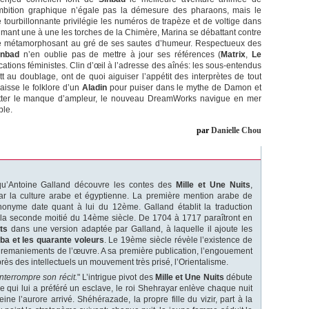
ambition graphique n’égale pas la démesure des pharaons, mais le
 tourbillonnante privilégie les numéros de trapèze et de voltige dans
umant une à une les torches de la Chimère, Marina se débattant contre
s se métamorphosant au gré de ses sautes d’humeur. Respectueux des
inbad
n’en oublie pas de mettre à jour ses références (
Matrix
,
Le
ations féministes. Clin d’œil à l’adresse des aînés: les sous-entendus
t au doublage, ont de quoi aiguiser l’appétit des interprètes de tout
aisse le folklore d’un
Aladin
pour puiser dans le mythe de Damon et
retter le manque d’ampleur, le nouveau DreamWorks navigue en mer
ble.
par
Danielle Chou
 qu’Antoine Galland découvre les contes des
Mille et Une Nuits
,
par la culture arabe et égyptienne. La première mention arabe de
nonyme date quant à lui du 12ème. Galland établit la traduction
e la seconde moitié du 14ème siècle. De 1704 à 1717 paraîtront en
ts
dans une version adaptée par Galland, à laquelle il ajoute les
ba et les quarante voleurs
. Le 19ème siècle révèle l’existence de
 remaniements de l’œuvre. A sa première publication, l’engouement
près des intellectuels un mouvement très prisé, l’Orientalisme.
nterrompre son récit.
" L’intrigue pivot des
Mille et Une Nuits
débute
qui lui a préféré un esclave, le roi Shehrayar enlève chaque nuit
ne l’aurore arrivé. Shéhérazade, la propre fille du vizir, part à la