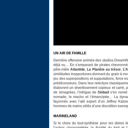
UN AIR DE FAMILLE
Dernière offensive animée des studios DreamW
déjà vu… En s’emparant de pirates chevronnés
pêle-mêle
Atlantide
,
La Planète au trésor
,
L’
similitudes inopportunes donnant du grain à moud
jeu des superpositions et supputations, force e
prédécesseurs. Dans leur relecture classique
élaborent un divertissement copieux et carré, 
de simagrées, l’intrigue de
Sinbad
s’en remet 
nomade, le macho et l’émancipée… La dyna
façonnés avec l’œil expert d’un Jeffrey Katzen
hommes de mains zélés d’une discrétion exempl
MARINELAND
Si le choix du tout-synthèse pour les sbires
l’action chronométrée, la fluidité du trait et