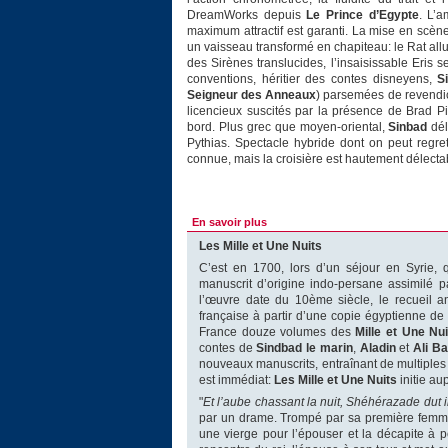
DreamWorks depuis
Le Prince d’Egypte
. L’
maximum attractif est garanti. La mise en scène
un vaisseau transformé en chapiteau: le Rat all
des Sirènes translucides, l’insaisissable Eri
conventions, héritier des contes disneyens,
S
Seigneur des Anneaux
) parsemées de revendic
licencieux suscités par la présence de Brad Pit
bord. Plus grec que moyen-oriental,
Sinbad
dél
Pythias. Spectacle hybride dont on peut reg
connue, mais la croisière est hautement délecta
En savoir plus
Les Mille et Une Nuits
C’est en 1700, lors d’un séjour en Syrie,
manuscrit d’origine indo-persane assimilé 
l’œuvre date du 10ème siècle, le recueil a
française à partir d’une copie égyptienne d
France douze volumes des
Mille et Une Nui
contes de
Sindbad le marin
,
Aladin
et
Ali Ba
nouveaux manuscrits, entraînant de multiples
est immédiat:
Les Mille et Une Nuits
initie au
"
Et l’aube chassant la nuit, Shéhérazade dut i
par un drame. Trompé par sa première femme 
une vierge pour l’épouser et la décapite à pei