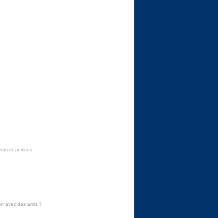
urs et actrices
on avec des amis
?