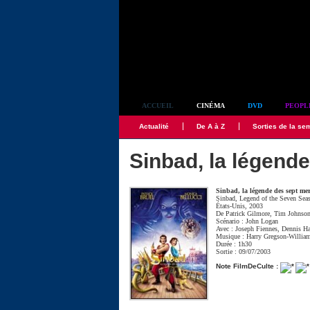
Simplement culte
ACCUEIL
CINÉMA
DVD
PEOPL
Actualité
De A à Z
Sorties de la se
Sinbad, la légend
Sinbad, la légende des sept me
Sinbad, Legend of the Seven Sea
États-Unis, 2003
De
Patrick Gilmore
,
Tim Johnso
Scénario :
John Logan
Avec :
Joseph Fiennes
,
Dennis Ha
Musique :
Harry Gregson-Willia
Durée : 1h30
Sortie : 09/07/2003
Note FilmDeCulte :