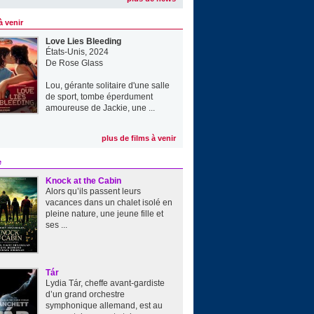
à venir
Love Lies Bleeding
États-Unis, 2024
De
Rose Glass
Lou, gérante solitaire d'une salle
de sport, tombe éperdument
amoureuse de Jackie, une ...
plus de films à venir
e
Knock at the Cabin
Alors qu’ils passent leurs
vacances dans un chalet isolé en
pleine nature, une jeune fille et
ses ...
Tár
Lydia Tár, cheffe avant-gardiste
d’un grand orchestre
symphonique allemand, est au