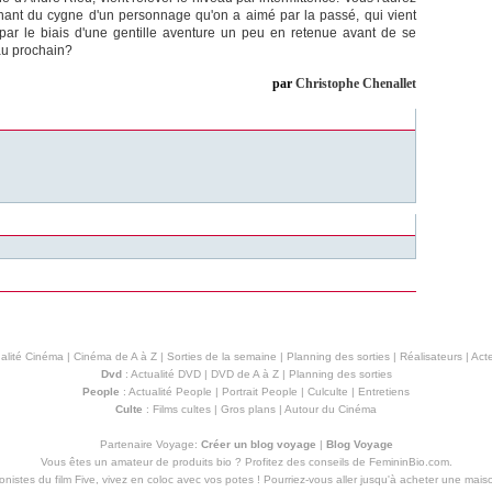
hant du cygne d'un personnage qu'on a aimé par la passé, qui vient
 par le biais d'une gentille aventure un peu en retenue avant de se
au prochain?
par
Christophe Chenallet
alité Cinéma
|
Cinéma de A à Z
|
Sorties de la semaine
|
Planning des sorties
|
Réalisateurs
|
Acte
Dvd
:
Actualité DVD
|
DVD de A à Z
|
Planning des sorties
People
:
Actualité People
|
Portrait People
|
Culculte
|
Entretiens
Culte
:
Films cultes
|
Gros plans
|
Autour du Cinéma
Partenaire Voyage:
Créer un blog voyage
|
Blog Voyage
Vous êtes un amateur de produits
bio
? Profitez des conseils de FemininBio.com.
istes du film Five, vivez en coloc avec vos potes ! Pourriez-vous aller jusqu'à
acheter une mais