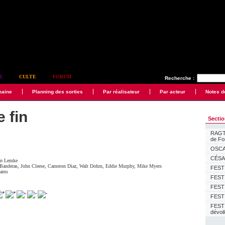
E
CULTE
FORUM
Recherche :
maine
Planning des sorties
Par réalisateur
Par acteur
Notes d
e fin
Secti
RAGTI
de F
OSCAR
CÉSAR
en Lemke
Banderas
,
John Cleese
,
Cameron Diaz
,
Walt Dohrn
,
Eddie Murphy
,
Mike Myers
FESTI
iams
FESTI
FESTI
FESTI
FEST
dévoi