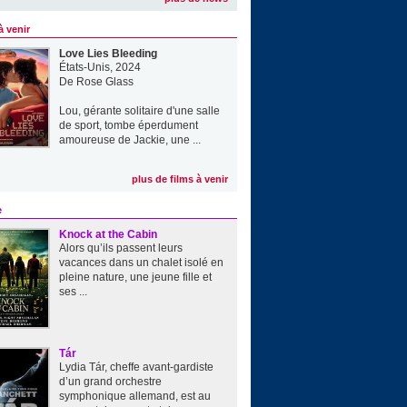
à venir
Love Lies Bleeding
États-Unis, 2024
De
Rose Glass
Lou, gérante solitaire d'une salle
de sport, tombe éperdument
amoureuse de Jackie, une ...
plus de films à venir
e
Knock at the Cabin
Alors qu’ils passent leurs
vacances dans un chalet isolé en
pleine nature, une jeune fille et
ses ...
Tár
Lydia Tár, cheffe avant-gardiste
d’un grand orchestre
symphonique allemand, est au