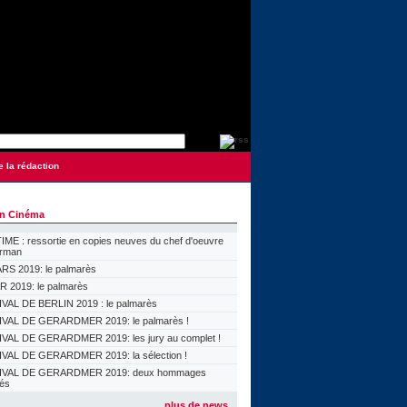
e la rédaction
on Cinéma
ME : ressortie en copies neuves du chef d'oeuvre
orman
S 2019: le palmarès
 2019: le palmarès
VAL DE BERLIN 2019 : le palmarès
VAL DE GERARDMER 2019: le palmarès !
VAL DE GERARDMER 2019: les jury au complet !
VAL DE GERARDMER 2019: la sélection !
IVAL DE GERARDMER 2019: deux hommages
lés
plus de news