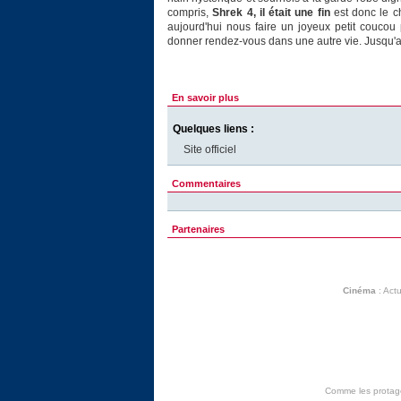
compris,
Shrek 4, il était une fin
est donc le c
aujourd'hui nous faire un joyeux petit coucou
donner rendez-vous dans une autre vie. Jusqu'
En savoir plus
Quelques liens :
Site officiel
Commentaires
Partenaires
Cinéma
:
Actu
Comme les protagon