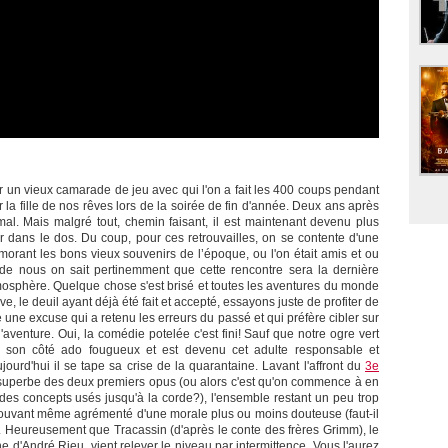
 un vieux camarade de jeu avec qui l'on a fait les 400 coups pendant
la fille de nos rêves lors de la soirée de fin d'année. Deux ans après
al. Mais malgré tout, chemin faisant, il est maintenant devenu plus
er dans le dos. Du coup, pour ces retrouvailles, on se contente d'une
orant les bons vieux souvenirs de l’époque, ou l'on était amis et ou
d de nous on sait pertinemment que cette rencontre sera la dernière
tmosphère. Quelque chose s'est brisé et toutes les aventures du monde
e, le deuil ayant déjà été fait et accepté, essayons juste de profiter de
e une excuse qui a retenu les erreurs du passé et qui préfère cibler sur
venture. Oui, la comédie potelée c'est fini! Sauf que notre ogre vert
u son côté ado fougueux et est devenu cet adulte responsable et
ourd'hui il se tape sa crise de la quarantaine. Lavant l'affront du
3e
 superbe des deux premiers opus (ou alors c'est qu'on commence à en
 des concepts usés jusqu'à la corde?), l'ensemble restant un peu trop
trouvant même agrémenté d'une morale plus ou moins douteuse (faut-il
?). Heureusement que Tracassin (d'après le conte des frères Grimm), le
e d'André Rieu, vient relever le niveau par intermittence. Vous l'aurez