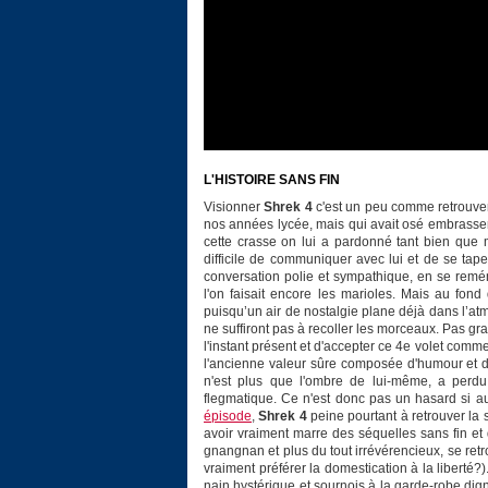
L'HISTOIRE SANS FIN
Visionner
Shrek 4
c'est un peu comme retrouver
nos années lycée, mais qui avait osé embrasser 
cette crasse on lui a pardonné tant bien que m
difficile de communiquer avec lui et de se tap
conversation polie et sympathique, en se remém
l'on faisait encore les marioles. Mais au fon
puisqu’un air de nostalgie plane déjà dans l’a
ne suffiront pas à recoller les morceaux. Pas grav
l'instant présent et d'accepter ce 4e volet comm
l'ancienne valeur sûre composée d'humour et d'a
n'est plus que l'ombre de lui-même, a perd
flegmatique. Ce n'est donc pas un hasard si auj
épisode
,
Shrek 4
peine pourtant à retrouver la
avoir vraiment marre des séquelles sans fin et
gnangnan et plus du tout irrévérencieux, se re
vraiment préférer la domestication à la liberté
nain hystérique et sournois à la garde-robe dign