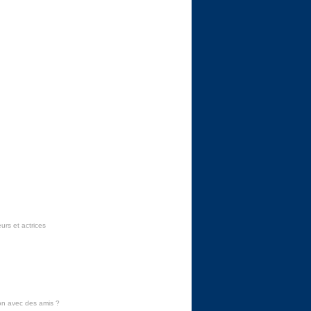
urs et actrices
on avec des amis
?