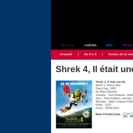
Simplement culte
ACCUEIL
CINÉMA
DVD
PEOPL
Actualité
De A à Z
Sorties de la se
Shrek 4, Il était un
Shrek 4, il était une fin
Shrek 4, forever after
États-Unis, 2009
De
Mike Mitchell
Scénario :
Josh Klausner
,
Darr
Avec :
Julie Andrews
,
Antonio 
Musique :
Harry Gregson-Will
Durée : 1h33
Sortie : 30/06/2010
Note FilmDeCulte :