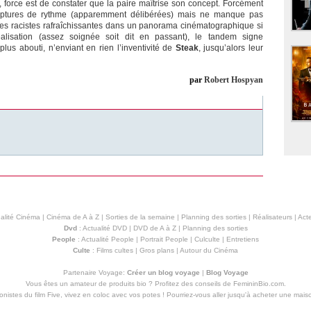
force est de constater que la paire maîtrise son concept. Forcément
 ruptures de rythme (apparemment délibérées) mais ne manque pas
s racistes rafraîchissantes dans un panorama cinématographique si
éalisation (assez soignée soit dit en passant), le tandem signe
lus abouti, n’enviant en rien l’inventivité de
Steak
, jusqu’alors leur
par
Robert Hospyan
alité Cinéma
|
Cinéma de A à Z
|
Sorties de la semaine
|
Planning des sorties
|
Réalisateurs
|
Acte
Dvd
:
Actualité DVD
|
DVD de A à Z
|
Planning des sorties
People
:
Actualité People
|
Portrait People
|
Culculte
|
Entretiens
Culte
:
Films cultes
|
Gros plans
|
Autour du Cinéma
Partenaire Voyage:
Créer un blog voyage
|
Blog Voyage
Vous êtes un amateur de produits
bio
? Profitez des conseils de FemininBio.com.
istes du film Five, vivez en coloc avec vos potes ! Pourriez-vous aller jusqu'à
acheter une mais