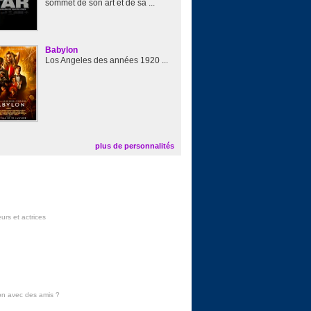
sommet de son art et de sa ...
Babylon
Los Angeles des années 1920 ...
plus de personnalités
urs et actrices
on avec des amis
?