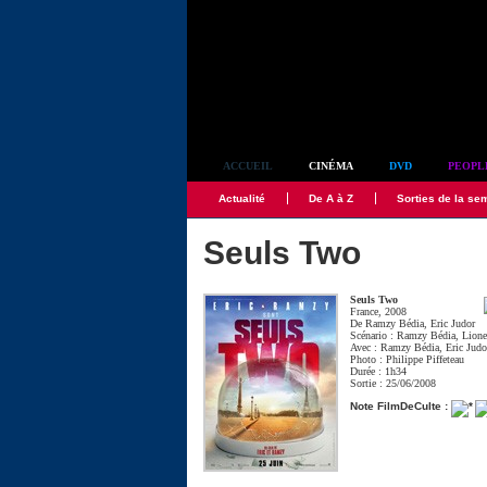
Simplement culte
ACCUEIL
CINÉMA
DVD
PEOPL
Actualité
De A à Z
Sorties de la se
Seuls Two
Seuls Two
France, 2008
De
Ramzy Bédia
,
Eric Judor
Scénario :
Ramzy Bédia
,
Lion
Avec :
Ramzy Bédia
,
Eric Judo
Photo :
Philippe Piffeteau
Durée : 1h34
Sortie : 25/06/2008
Note FilmDeCulte :