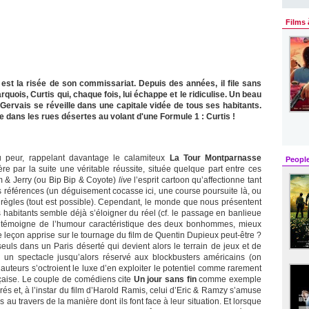
Films 
, est la risée de son commissariat. Depuis des années, il file sans
rquois, Curtis qui, chaque fois, lui échappe et le ridiculise. Un beau
ervais se réveille dans une capitale vidée de tous ses habitants.
ce dans les rues désertes au volant d'une Formule 1 : Curtis !
u peur, rappelant davantage le calamiteux
La Tour Montparnasse
Peopl
re par la suite une véritable réussite, située quelque part entre ces
 & Jerry (ou Bip Bip & Coyote)
live
l’esprit cartoon qu’affectionne tant
 références (un déguisement cocasse ici, une course poursuite là, ou
règles (tout est possible). Cependant, le monde que nous présentent
 habitants semble déjà s’éloigner du réel (cf. le passage en banlieue
t témoigne de l’humour caractéristique des deux bonhommes, mieux
e leçon apprise sur le tournage du film de Quentin Dupieux peut-être ?
seuls dans un Paris déserté qui devient alors le terrain de jeux et de
rir un spectacle jusqu’alors réservé aux blockbusters américains (on
s auteurs s’octroient le luxe d’en exploiter le potentiel comme rarement
çaise. Le couple de comédiens cite
Un jour sans fin
comme exemple
és et, à l’instar du film d’Harold Ramis, celui d’Eric & Ramzy s’amuse
au travers de la manière dont ils font face à leur situation. Et lorsque