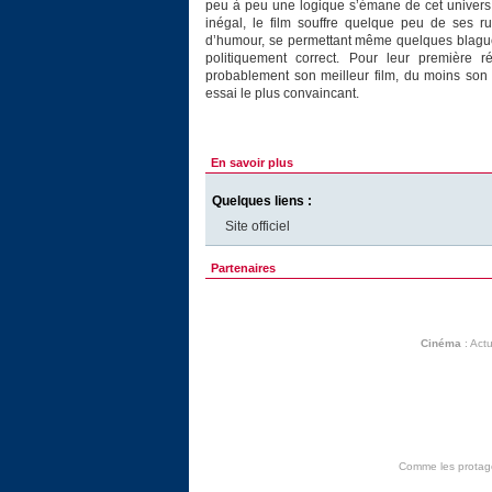
peu à peu une logique s’émane de cet univers, 
inégal, le film souffre quelque peu de ses
d’humour, se permettant même quelques blague
politiquement correct. Pour leur première r
probablement son meilleur film, du moins son p
essai le plus convaincant.
En savoir plus
Quelques liens :
Site officiel
Partenaires
Cinéma
:
Actu
Comme les protagon