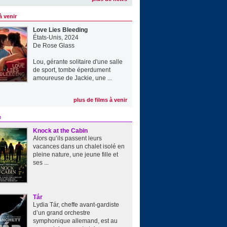
à venir
Love Lies Bleeding
États-Unis, 2024
De
Rose Glass
Lou, gérante solitaire d'une salle
de sport, tombe éperdument
amoureuse de Jackie, une ...
plus de films à venir
e
Knock at the Cabin
Alors qu’ils passent leurs
vacances dans un chalet isolé en
pleine nature, une jeune fille et
ses ...
Tár
Lydia Tár, cheffe avant-gardiste
d’un grand orchestre
symphonique allemand, est au