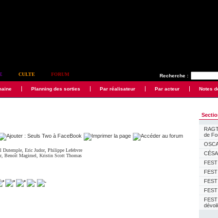
E
CULTE
FORUM
Recherche :
maine
Planning des sorties
Par réalisateur
Par acteur
Notes d
Secti
RAGTI
de F
OSCAR
el Dutemple
,
Eric Judor
,
Philippe Lefebvre
CÉSAR
r
,
Benoît Magimel
,
Kristin Scott Thomas
FESTI
FESTI
FESTI
FESTI
FEST
dévoi