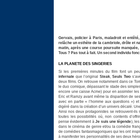
Gervais, policier à Paris, maladroit et entêté
relâche un esthète de la cambriole, drôle et na
matin, après une course poursuite manquée, G
Tous ? Pas tout à fait. Un second individu fon
LA PLANETE DES SINGERIES
Si les premières minutes du film font un pe
infernale
que l’original
Steak
,
Seuls Two
s’avè
deux films. On retrouve notamment dans ce Tom
le duo comique, dépassant le stade des simples
encore une caisse Acme) pour en assimiler les 
Eric et Ramzy avant même la disparition de ses
avec en partie « l’homme aux questions ») e
digéré dans la création d’un univers décalé. Un
Ainsi nos deux protagonistes se retrouvent-ils 
toutes les possibilités où, non contents d’off
pense évidemment à
Je suis une légende
), le
dans le cinéma de genre et/ou la comédie fran
de comédies fantasmagoriques qui les ont inspir
à manifester les personnalités de ses deux héros 