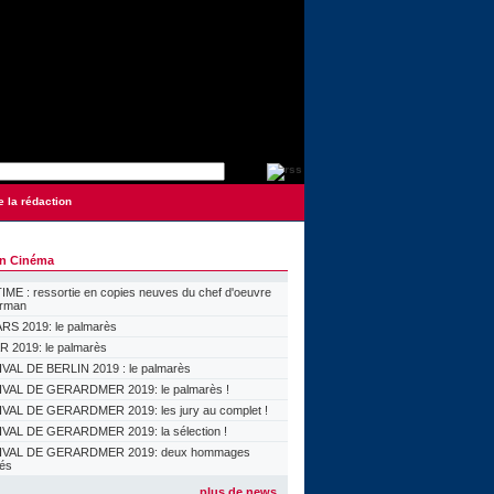
e la rédaction
on Cinéma
ME : ressortie en copies neuves du chef d'oeuvre
orman
S 2019: le palmarès
 2019: le palmarès
VAL DE BERLIN 2019 : le palmarès
VAL DE GERARDMER 2019: le palmarès !
VAL DE GERARDMER 2019: les jury au complet !
VAL DE GERARDMER 2019: la sélection !
IVAL DE GERARDMER 2019: deux hommages
lés
plus de news