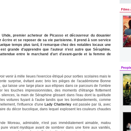
Films 
m Uhde, premier acheteur de Picasso et découvreur du douanier
écrire et se reposer de sa vie parisienne. Il prend à son service
elque temps plus tard, il remarque chez des notables locaux une
n est grande d'apprendre que l'auteur n'est autre que Séraphine.
inattendue entre le marchand d'art d'avant-garde et la femme de
Peopl
ir venir à mille lieues l'exercice étriqué pour sorties scolaires mais le
lente surprise, évitant avec brio les pièges de l'académisme Bonne
, qui laisse une large place aux ellipses dans ce parcours de l'ombre
ier les touches impressionnistes, des moments d'étrange flottement
 silences, la main de Séraphine glissant dans l'eau dont la quiétude
u les voitures fuyant à l'aube tandis que les bombardements, comme
rmellement, l'influence d'une
Lady Chatterley
est passée par là, avec
inaire du décor bucolique, dans lequel explosent les couleurs chaudes
nde Moreau, admirable, n'est pas immédiatement aimable, matou
 pure virant mystique avant de sombrer dans une foire aux vanités,