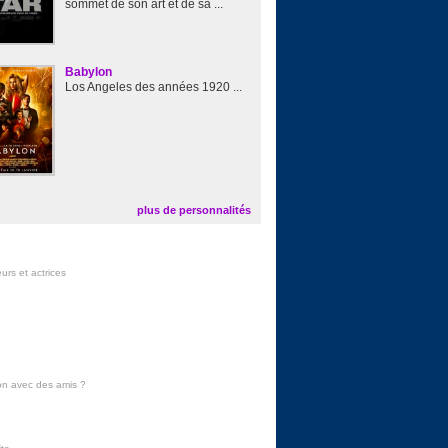
sommet de son art et de sa ...
Babylon
Los Angeles des années 1920 ...
plus de personnalités
urs et actrices
on avec des amis
?