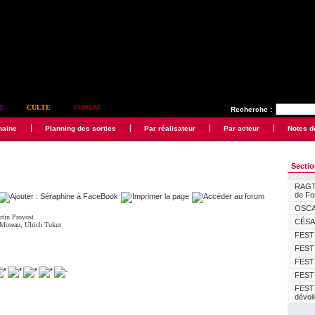
E
CULTE
FORUM
Recherche :
maine
Planning des sorties
Par réalisateur
Par acteur
Notes d
Secti
RAGTI
de F
OSCAR
rtin Provost
CÉSAR
 Moreau
,
Ulrich Tukur
FESTI
FESTI
FESTI
FESTI
FEST
dévoi