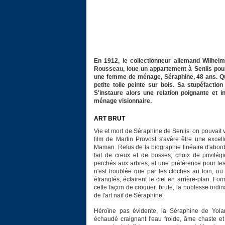
En 1912, le collectionneur allemand Wilhel
Rousseau, loue un appartement à Senlis pour 
une femme de ménage, Séraphine, 48 ans. Qu
petite toile peinte sur bois. Sa stupéfactio
S'instaure alors une relation poignante et 
ménage visionnaire.
ART BRUT
Vie et mort de Séraphine de Senlis: on pouvait vo
film de Martin Provost s'avère être une excel
Maman. Refus de la biographie linéaire d'abord
fait de creux et de bosses, choix de privilég
perchés aux arbres, et une préférence pour les
n'est troublée que par les cloches au loin, o
étranglés, éclairent le ciel en arrière-plan. Fo
cette façon de croquer, brute, la noblesse ord
de l'art naïf de Séraphine.
Héroïne pas évidente, la Séraphine de Yola
échaudé craignant l'eau froide, âme chaste et