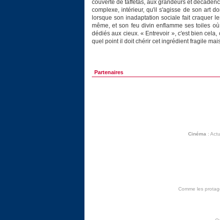
couverte de taffetas, aux grandeurs et décaden
complexe, intérieur, qu'il s'agisse de son art don
lorsque son inadaptation sociale fait craquer 
même, et son feu divin enflamme ses toiles où 
dédiés aux cieux. « Entrevoir », c'est bien cela, 
quel point il doit chérir cet ingrédient fragile ma
Partenaires
Cinéma
:
Actu
Comme les protagon