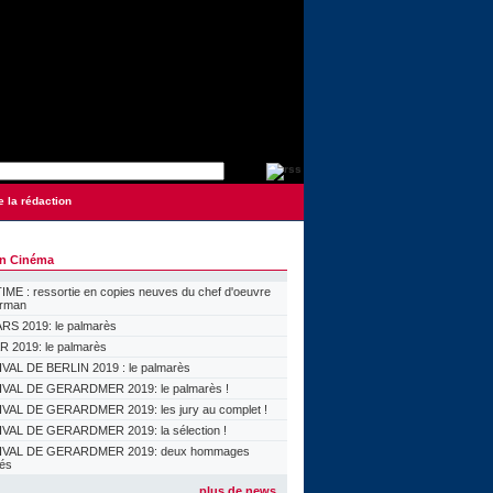
e la rédaction
on Cinéma
ME : ressortie en copies neuves du chef d'oeuvre
orman
S 2019: le palmarès
 2019: le palmarès
VAL DE BERLIN 2019 : le palmarès
VAL DE GERARDMER 2019: le palmarès !
VAL DE GERARDMER 2019: les jury au complet !
VAL DE GERARDMER 2019: la sélection !
IVAL DE GERARDMER 2019: deux hommages
lés
plus de news