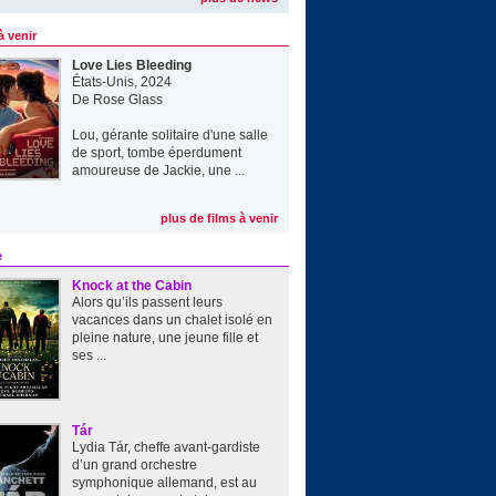
à venir
Love Lies Bleeding
États-Unis, 2024
De
Rose Glass
Lou, gérante solitaire d'une salle
de sport, tombe éperdument
amoureuse de Jackie, une ...
plus de films à venir
e
Knock at the Cabin
Alors qu’ils passent leurs
vacances dans un chalet isolé en
pleine nature, une jeune fille et
ses ...
Tár
Lydia Tár, cheffe avant-gardiste
d’un grand orchestre
symphonique allemand, est au