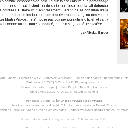
ces comme échappées de Zola. Le film laisse entrevoir un personnage
t on ne sait d'où il vient, ou de sa foi qui l'inspire et la fait déborder
les coutures. Histoire d'un embrasement, Séraphine se consume d'elle
les branches et les feuilles sont des rivières de sang ou des vitraux
car Martin Provost ne s'impose pas comme portraitiste officiel, et sait à
is qui donne au film toute sa beauté, toute sa singularité: le mystère.
par
Nicolas Bardot
alité Cinéma
|
Cinéma de A à Z
|
Sorties de la semaine
|
Planning des sorties
|
Réalisateurs
|
Acte
Dvd
:
Actualité DVD
|
DVD de A à Z
|
Planning des sorties
People
:
Actualité People
|
Portrait People
|
Culculte
|
Entretiens
Culte
:
Films cultes
|
Gros plans
|
Autour du Cinéma
Partenaire Voyage:
Créer un blog voyage
|
Blog Voyage
Vous êtes un amateur de produits
bio
? Profitez des conseils de FemininBio.com.
istes du film Five, vivez en coloc avec vos potes ! Pourriez-vous aller jusqu'à
acheter une mais
Ce site est listé dans la catégorie
Cinéma
:
Actualité cinéma DVD
.