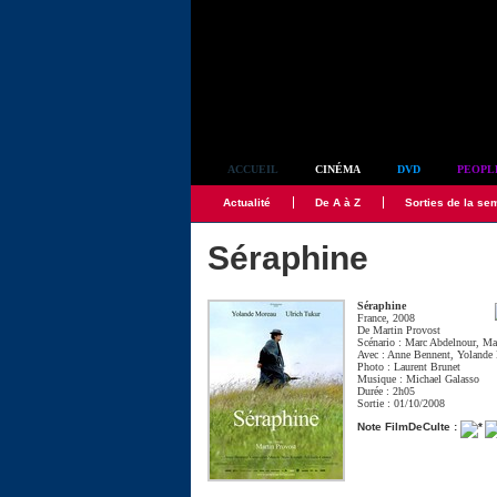
Simplement culte
ACCUEIL
CINÉMA
DVD
PEOPL
Actualité
De A à Z
Sorties de la se
Séraphine
Séraphine
France, 2008
De
Martin Provost
Scénario :
Marc Abdelnour
,
Ma
Avec :
Anne Bennent
,
Yolande
Photo :
Laurent Brunet
Musique :
Michael Galasso
Durée : 2h05
Sortie : 01/10/2008
Note FilmDeCulte :